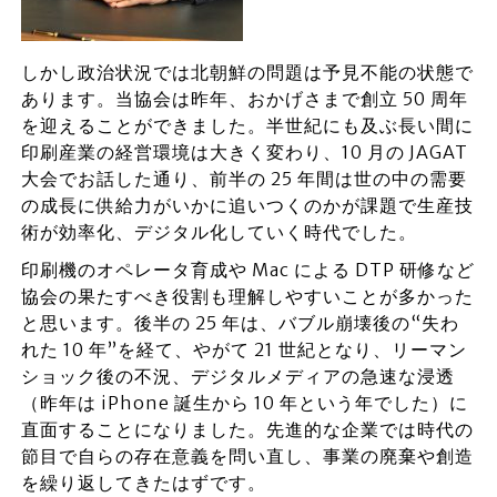
しかし政治状況では北朝鮮の問題は予見不能の状態で
あります。当協会は昨年、おかげさまで創立 50 周年
を迎えることができました。半世紀にも及ぶ長い間に
印刷産業の経営環境は大きく変わり、10 月の JAGAT
大会でお話した通り、前半の 25 年間は世の中の需要
の成長に供給力がいかに追いつくのかが課題で生産技
術が効率化、デジタル化していく時代でした。
印刷機のオペレータ育成や Mac による DTP 研修など
協会の果たすべき役割も理解しやすいことが多かった
と思います。後半の 25 年は、バブル崩壊後の“失わ
れた 10 年”を経て、やがて 21 世紀となり、リーマン
ショック後の不況、デジタルメディアの急速な浸透
（昨年は iPhone 誕生から 10 年という年でした）に
直面することになりました。先進的な企業では時代の
節目で自らの存在意義を問い直し、事業の廃棄や創造
を繰り返してきたはずです。