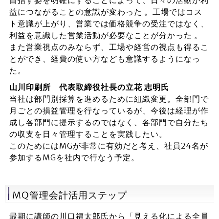
目指す姿を明確にすることによって、日々の活動が利
益につながることの意識が変わった 。工場ではコス
ト意識が上がり、営業では価格競争の受注ではなく、
利益を意識した営業活動が必要なことが分かった 。
また営業視点のみならず、工場や経営の視点も得るこ
とができ、経費の使い方なども意識するようになっ
た。
山川印刷所 代表取締役社長の立花 志明氏
当社は部門別採算を進めるために組織変更。全部門で
月ごとの損益管理を行なっているが、今後は経理が作
成し各部門に提示するのではなく、各部門で自分たち
の収支を日々管理することを実践したい。
このためにはMGが非常に有効だと考え、社員24名が
参加するMGを社内で行なう予定。
MQ管理会計活用ステップ
最期に講師の川口福太郎氏から「見える化による全員