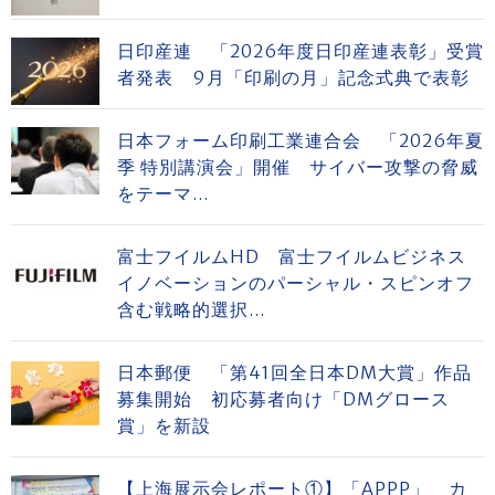
日印産連 「2026年度日印産連表彰」受賞
者発表 9月「印刷の月」記念式典で表彰
日本フォーム印刷工業連合会 「2026年夏
季 特別講演会」開催 サイバー攻撃の脅威
をテーマ...
富士フイルムHD 富士フイルムビジネス
イノベーションのパーシャル・スピンオフ
含む戦略的選択...
日本郵便 「第41回全日本DM大賞」作品
募集開始 初応募者向け「DMグロース
賞」を新設
【上海展示会レポート①】「APPP」 カ