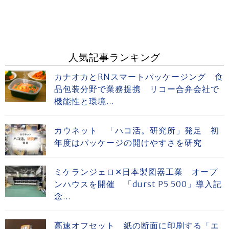
人気記事ランキング
カナオカとRNスマートパッケージング 食
品包装分野で業務提携 リコー合弁会社で
機能性と環境...
カウネット 「ハコ活。研究所」発足 初
年度はパッケージの開けやすさを研究
ミケランジェロ✕日本製図器工業 オープ
ンハウスを開催 「durst P5 500」導入記
念...
高速オフセット 紙の断面に印刷する「エ