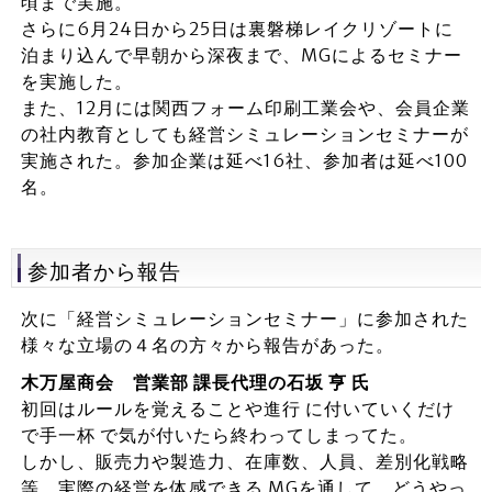
頃まで実施。
さらに6月24日から25日は裏磐梯レイクリゾートに
泊まり込んで早朝から深夜まで、MGによるセミナー
を実施した。
また、12月には関西フォーム印刷工業会や、会員企業
の社内教育としても経営シミュレーションセミナーが
実施された。参加企業は延べ16社、参加者は延べ100
名。
参加者から報告
次に「経営シミュレーションセミナー」に参加された
様々な立場の４名の方々から報告があった。
木万屋商会 営業部 課長代理の石坂 亨 氏
初回はルールを覚えることや進行 に付いていくだけ
で手一杯 で気が付いたら終わってしまってた。
しかし、販売力や製造力、在庫数、人員、差別化戦略
等、実際の経営を体感できる MGを通して、どうやっ