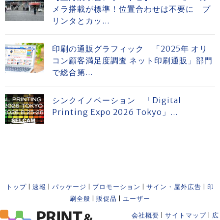
メラ搭載が標準！位置合わせは不要に プ
リンタとカッ...
印刷の通販グラフィック 「2025年 オリ
コン顧客満足度調査 ネット印刷通販」部門
で総合第...
シンクイノベーション 「Digital
Printing Expo 2026 Tokyo」...
トップ
|
速報
|
パッケージ
|
プロモーション
|
サイン・屋外広告
|
印
刷全般
|
販促品
|
ユーザー
会社概要
|
サイトマップ
|
広