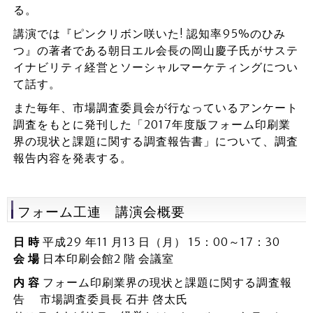
る。
講演では『ピンクリボン咲いた! 認知率95%のひみ
つ』の著者である朝日エル会長の岡山慶子氏がサステ
イナビリティ経営とソーシャルマーケティングについ
て話す。
また毎年、市場調査委員会が行なっているアンケート
調査をもとに発刊した「2017年度版フォーム印刷業
界の現状と課題に関する調査報告書」について、調査
報告内容を発表する。
フォーム工連 講演会概要
日 時
平成29 年11 月13 日（月） 15：00～17：30
会 場
日本印刷会館2 階 会議室
内 容
フォーム印刷業界の現状と課題に関する調査報
告 市場調査委員長 石井 啓太氏