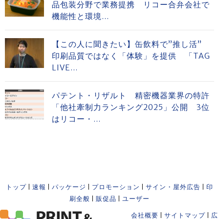
品包装分野で業務提携 リコー合弁会社で
機能性と環境...
【この人に聞きたい】缶飲料で”推し活”
印刷品質ではなく「体験」を提供 「TAG
LIVE...
パテント・リザルト 精密機器業界の特許
「他社牽制力ランキング2025」公開 3位
はリコー・...
トップ
|
速報
|
パッケージ
|
プロモーション
|
サイン・屋外広告
|
印
刷全般
|
販促品
|
ユーザー
会社概要
|
サイトマップ
|
広