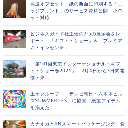
高速オフセット 紙の断面に印刷する「エ
ッジプリント」のサービス資料公開 小ロ
ット対応
ビジネスガイド社主催の2つの展示会をレ
ポート 「ギフト・ショー」＆「プレミア
ム・インセンテ...
「第101回東京インターナショナル・ギフ
ト・ショー春2026」 2月4日から3日間開
催・東...
王子グループ 「テレビ朝日・六本木ヒル
ズSUMMER FES」に協賛 紙製アイテム
を揃えた...
カナオカとRNスマートパッケージング 食