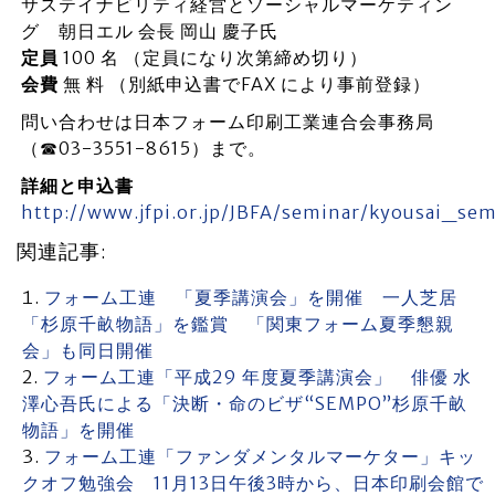
サステイナビリティ経営とソーシャルマーケティン
グ 朝日エル 会長 岡山 慶子氏
定員
100 名 （定員になり次第締め切り）
会費
無 料 （別紙申込書でFAX により事前登録）
問い合わせは日本フォーム印刷工業連合会事務局
（☎03-3551-8615）まで。
詳細と申込書
http://www.jfpi.or.jp/JBFA/seminar/kyousai_se
関連記事:
フォーム工連 「夏季講演会」を開催 一人芝居
「杉原千畝物語」を鑑賞 「関東フォーム夏季懇親
会」も同日開催
フォーム工連「平成29 年度夏季講演会」 俳優 水
澤心吾氏による「決断・命のビザ“SEMPO”杉原千畝
物語」を開催
フォーム工連「ファンダメンタルマーケター」キッ
クオフ勉強会 11月13日午後3時から、日本印刷会館で