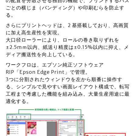
の配置を分散させる独⾃の機能で、プリントするパス
ごとの横じま（バンディング）や印刷むらを防止す
る。
さらにプリントヘッドは、2 基搭載しており、⾼画質
に加え⾼⽣産性を実現。
⼤⼝径ローラーにより、ロールの巻き取りずれを
±2.5mｍ以内、紙送り精度は±0.15%以内に抑え、メ
ディア搬送性を向上している。
ワークフロは、エプソン純正ソフトウェア
RIP「Epson Edge Print」で管理。
3つに分割されたウィンドウを左から順番に操作す
る、シンプルで見やすい画面レイアウト構成で、転写
工程まで考慮した機能を組み込み、大量生産用途に最
適化する。