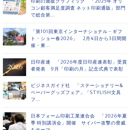
印刷の通販グラフィック 「2025年 オリ
コン顧客満足度調査 ネット印刷通販」部門
で総合第...
「第101回東京インターナショナル・ギフ
ト・ショー春2026」 2月4日から3日間開
催・東...
日印産連 「2026年度日印産連表彰」受賞
者発表 9月「印刷の月」記念式典で表彰
ビジネスガイド社 「ステーショナリー&
ペーパーグッズフェア」「STYLISH文具
フ...
日本フォーム印刷工業連合会 「2026年夏
季 特別講演会」開催 サイバー攻撃の脅威
をテーマ...