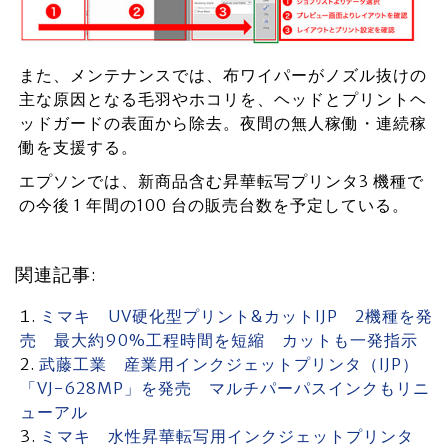
また、メンテナンスでは、布ワイパーがノズル抜けの
主な原因となる⽑⽻やホコリを、ヘッドとプリントヘ
ッドガードの表⾯から除去。夜間の無⼈稼働・連続稼
働を⽀援する。
エプソンでは、新商品含む昇華転写プリンタ3 機種で
の今後 1 年間の100 台の販売台数を予定している。
関連記事:
ミマキ UV硬化型プリント&カットIJP 2機種を発
売 最大約90%工程時間を短縮 カットも一発指示
武藤工業 産業用インクジェットプリンタ（IJP）
「VJ-628MP」を発売 マルチパーパスインクもリニ
ューアル
ミマキ 水性昇華転写用インクジェットプリンタ