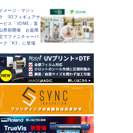
イメージ・マジッ
ク 3Dフィギュアサ
ービス「3DME」富
山県初開催 お盆限
定でファニチャーパ
ーク「K3」に登場