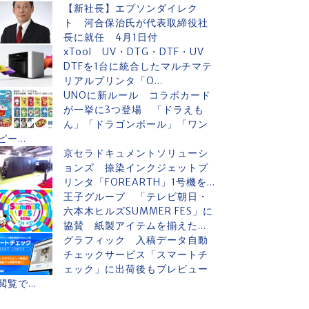
【新社長】エプソンダイレク
ト 河合保治氏が代表取締役社
長に就任 4月1日付
xTool UV・DTG・DTF・UV
DTFを1台に統合したマルチマテ
リアルプリンタ「O...
UNOに新ルール コラボカード
が一挙に3つ登場 「ドラえも
ん」「ドラゴンボール」「ワン
ピー...
京セラドキュメントソリューシ
ョンズ 捺染インクジェットプ
リンタ「FOREARTH」1号機を...
王子グループ 「テレビ朝日・
六本木ヒルズSUMMER FES」に
協賛 紙製アイテムを揃えた...
グラフィック 入稿データ自動
チェックサービス「スマートチ
ェック」に出荷後もプレビュー
閲覧で...