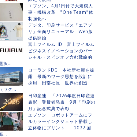
エプソン、4月1日付で大規模人
事・機構改革 “One Team”体
制強化へ
デジタ、印刷サービス「エアプ
リ」全面リニューアル Web版
提供開始
富士フイルムHD 富士フイルム
ビジネスイノベーションのパー
シャル・スピンオフ含む戦略的
選択...
ローランドDG 本社新社屋を披
露 最新のワーク思想を設計に
採用 田部社長「世界の創造
（ワク...
日印産連 「2026年度日印産連
表彰」受賞者発表 9月「印刷の
月」記念式典で表彰
エプソン ロボットアームにフ
ルカラーインクジェット搭載し
立体物にプリント 「2022 国
際...