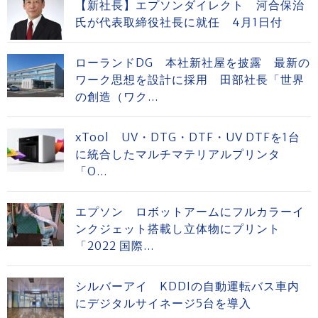
【新社長】エプソンダイレクト 河合保治
氏が代表取締役社長に就任 4月1日付
ローランドDG 本社新社屋を披露 最新の
ワーク思想を設計に採用 田部社長「世界
の創造（ワク...
xTool UV・DTG・DTF・UV DTFを1台
に統合したマルチマテリアルプリンタ
「O...
エプソン ロボットアームにフルカラーイ
ンクジェット搭載し立体物にプリント
「2022 国際...
シルバーアイ KDDIの自動運転バス車内
にデジタルサイネージ5台を導入