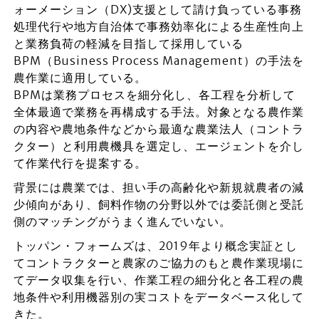
ォーメーション（DX)支援として請け負っている事務
処理代行や地方自治体で事務効率化による生産性向上
と業務負荷の軽減を目指して採用している
BPM（Business Process Management）の手法を
農作業に適用している。
BPMは業務プロセスを細分化し、各工程を分析して
全体最適で業務を再構成する手法。対象となる農作業
の内容や農地条件などから最適な農業法人（コントラ
クター）と利用農機具を選定し、エージェントを介し
て作業代行を提案する。
背景には農業では、担い手の高齢化や新規就農者の減
少傾向があり、飼料作物の分野以外では委託側と受託
側のマッチングがうまく進んでいない。
トッパン・フォームズは、2019年より概念実証とし
てコントラクターと農家のご協力のもと農作業現場に
てデータ収集を行い、作業工程の細分化と各工程の農
地条件や利用機器別の実コストをデータベース化して
きた。