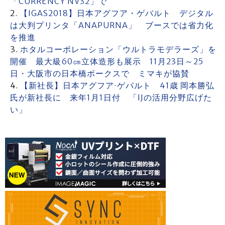
「CURRENCY NV32」で
【IGAS2018】日本アグフア・ゲバルト デジタル
は大判プリンタ「ANAPURNA」 ブースでは省力化
を推進
ホタルコーポレーション「ウルトラモデラーズ」を
開催 最大級60㎝立体造形も展示 11月23日～25
日・大阪市の日本橋ボークスで ミマキが協賛
【新社長】日本アグフア·ゲバルト 41歳 岡本勝弘
氏が新社長に 来年1月1日付 「IJの活用分野広げた
い」