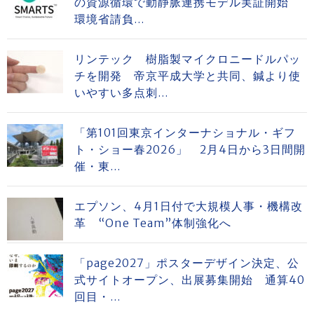
の資源循環で動静脈連携モデル実証開始
環境省請負...
リンテック 樹脂製マイクロニードルパッ
チを開発 帝京平成大学と共同、鍼より使
いやすい多点刺...
「第101回東京インターナショナル・ギフ
ト・ショー春2026」 2月4日から3日間開
催・東...
エプソン、4月1日付で大規模人事・機構改
革 “One Team”体制強化へ
「page2027」ポスターデザイン決定、公
式サイトオープン、出展募集開始 通算40
回目・...