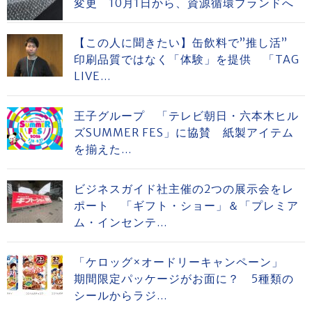
変更 10月1日から、資源循環ブランドへ
【この人に聞きたい】缶飲料で”推し活”
印刷品質ではなく「体験」を提供 「TAG
LIVE...
王子グループ 「テレビ朝日・六本木ヒル
ズSUMMER FES」に協賛 紙製アイテム
を揃えた...
ビジネスガイド社主催の2つの展示会をレ
ポート 「ギフト・ショー」＆「プレミア
ム・インセンテ...
「ケロッグ×オードリーキャンペーン」
期間限定パッケージがお面に？ 5種類の
シールからラジ...