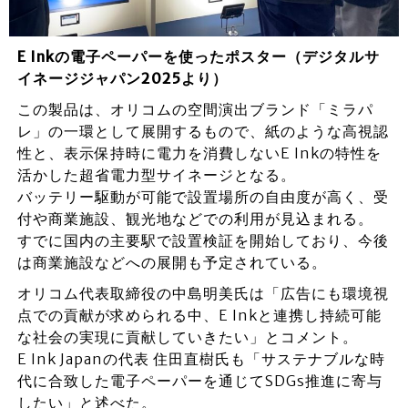
E Inkの電子ペーパーを使ったポスター（デジタルサ
イネージジャパン2025より）
この製品は、オリコムの空間演出ブランド「ミラパ
レ」の一環として展開するもので、紙のような高視認
性と、表示保持時に電力を消費しないE Inkの特性を
活かした超省電力型サイネージとなる。
バッテリー駆動が可能で設置場所の自由度が高く、受
付や商業施設、観光地などでの利用が見込まれる。
すでに国内の主要駅で設置検証を開始しており、今後
は商業施設などへの展開も予定されている。
オリコム代表取締役の中島明美氏は「広告にも環境視
点での貢献が求められる中、E Inkと連携し持続可能
な社会の実現に貢献していきたい」とコメント。
E Ink Japanの代表 住田直樹氏も「サステナブルな時
代に合致した電子ペーパーを通じてSDGs推進に寄与
したい」と述べた。