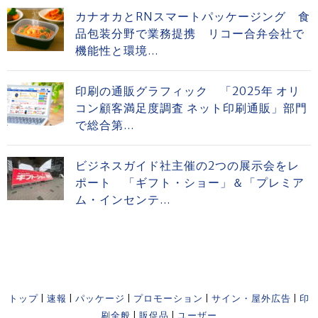
カナオカとRNスマートパッケージング 食
品包装分野で業務提携 リコー合弁会社で
機能性と環境...
印刷の通販グラフィック 「2025年 オリ
コン顧客満足度調査 ネット印刷通販」部門
で総合第...
ビジネスガイド社主催の2つの展示会をレ
ポート 「ギフト・ショー」＆「プレミア
ム・インセンテ...
トップ
|
速報
|
パッケージ
|
プロモーション
|
サイン・屋外広告
|
印
刷全般
|
販促品
|
ユーザー