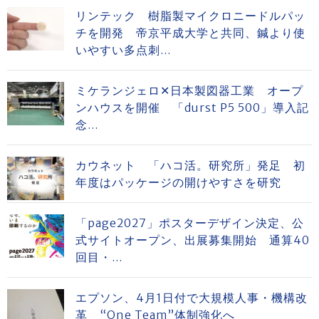
リンテック 樹脂製マイクロニードルパッ
チを開発 帝京平成大学と共同、鍼より使
いやすい多点刺...
ミケランジェロ✕日本製図器工業 オープ
ンハウスを開催 「durst P5 500」導入記
念...
カウネット 「ハコ活。研究所」発足 初
年度はパッケージの開けやすさを研究
「page2027」ポスターデザイン決定、公
式サイトオープン、出展募集開始 通算40
回目・...
エプソン、4月1日付で大規模人事・機構改
革 “One Team”体制強化へ