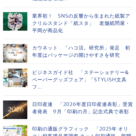
業界初！ SNSの反響から生まれた紙製ア
クリルスタンド「紙スタ」 老舗紙問屋・
平岡が商品化
カウネット 「ハコ活。研究所」発足 初
年度はパッケージの開けやすさを研究
ビジネスガイド社 「ステーショナリー&
ペーパーグッズフェア」「STYLISH文具
フ...
日印産連 「2026年度日印産連表彰」受賞
者発表 9月「印刷の月」記念式典で表彰
印刷の通販グラフィック 「2025年 オリ
コン顧客満足度調査 ネット印刷通販」部門