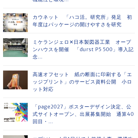
カウネット 「ハコ活。研究所」発足 初
年度はパッケージの開けやすさを研究
ミケランジェロ✕日本製図器工業 オープ
ンハウスを開催 「durst P5 500」導入記
念...
高速オフセット 紙の断面に印刷する「エ
ッジプリント」のサービス資料公開 小ロ
ット対応
「page2027」ポスターデザイン決定、公
式サイトオープン、出展募集開始 通算40
回目・...