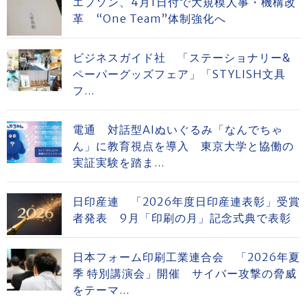
エプソン、4月1日付で大規模人事・機構改
革 “One Team”体制強化へ
ビジネスガイド社 「ステーショナリー&
ペーパーグッズフェア」「STYLISH文具
フ...
電通 対話型AIぬいぐるみ「なんでちゃ
ん」に教育視点を導入 東京大学と協働の
実証実験を踏ま...
日印産連 「2026年度日印産連表彰」受賞
者発表 9月「印刷の月」記念式典で表彰
日本フォーム印刷工業連合会 「2026年夏
季 特別講演会」開催 サイバー攻撃の脅威
をテーマ...