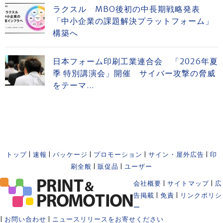
ラクスル MBO後初の中長期戦略発表
「中小企業の課題解決プラットフォーム」
構築へ
日本フォーム印刷工業連合会 「2026年夏
季 特別講演会」開催 サイバー攻撃の脅威
をテーマ...
トップ
|
速報
|
パッケージ
|
プロモーション
|
サイン・屋外広告
|
印
刷全般
|
販促品
|
ユーザー
会社概要
|
サイトマップ
|
広
告掲載
|
免責
|
リンクポリシ
ー
|
お問い合わせ
|
ニュースリリースをお寄せください