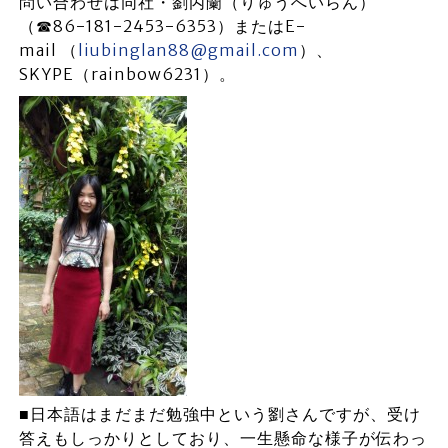
問い合わせは同社・劉丙蘭（りゅうへいらん）
（☎86-181-2453-6353）またはE-
mail （
liubinglan88@gmail.com
）、
SKYPE（rainbow6231）。
■日本語はまだまだ勉強中という劉さんですが、受け
答えもしっかりとしており、一生懸命な様子が伝わっ