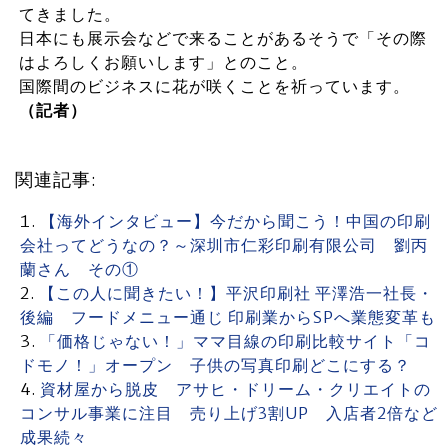
てきました。
日本にも展示会などで来ることがあるそうで「その際
はよろしくお願いします」とのこと。
国際間のビジネスに花が咲くことを祈っています。
（記者）
関連記事:
【海外インタビュー】今だから聞こう！中国の印刷
会社ってどうなの？～深圳市仁彩印刷有限公司 劉丙
蘭さん その①
【この人に聞きたい！】平沢印刷社 平澤浩一社長・
後編 フードメニュー通じ 印刷業からSPへ業態変革も
「価格じゃない！」ママ目線の印刷比較サイト「コ
ドモノ！」オープン 子供の写真印刷どこにする？
資材屋から脱皮 アサヒ・ドリーム・クリエイトの
コンサル事業に注目 売り上げ3割UP 入店者2倍など
成果続々