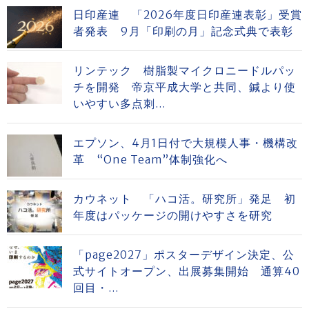
日印産連 「2026年度日印産連表彰」受賞
者発表 9月「印刷の月」記念式典で表彰
リンテック 樹脂製マイクロニードルパッ
チを開発 帝京平成大学と共同、鍼より使
いやすい多点刺...
エプソン、4月1日付で大規模人事・機構改
革 “One Team”体制強化へ
カウネット 「ハコ活。研究所」発足 初
年度はパッケージの開けやすさを研究
「page2027」ポスターデザイン決定、公
式サイトオープン、出展募集開始 通算40
回目・...