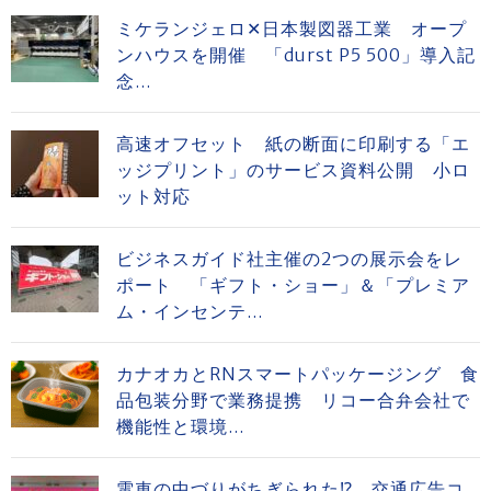
ミケランジェロ✕日本製図器工業 オープ
ンハウスを開催 「durst P5 500」導入記
念...
高速オフセット 紙の断面に印刷する「エ
ッジプリント」のサービス資料公開 小ロ
ット対応
ビジネスガイド社主催の2つの展示会をレ
ポート 「ギフト・ショー」＆「プレミア
ム・インセンテ...
カナオカとRNスマートパッケージング 食
品包装分野で業務提携 リコー合弁会社で
機能性と環境...
電車の中づりがちぎられた⁉ 交通広告コ