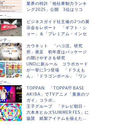
業界の特許「他社牽制力ランキ
ング2025」公開 3位はリコ
ー・...
ビジネスガイド社主催の2つの展
示会をレポート 「ギフト・シ
ョー」＆「プレミアム・インセ
ンテ...
カウネット 「ハコ活。研究
所」発足 初年度はパッケージ
の開けやすさを研究
UNOに新ルール コラボカード
が一挙に3つ登場 「ドラえも
ん」「ドラゴンボール」「ワン
ピー...
TOPPAN 「TOPPA!!! BASE
AKIBA」でTVアニメ「黄泉のツ
ガイ」コラボ...
王子グループ 「テレビ朝日・
六本木ヒルズSUMMER FES」に
協賛 紙製アイテムを揃えた...