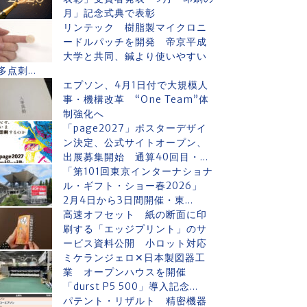
月」記念式典で表彰
リンテック 樹脂製マイクロニ
ードルパッチを開発 帝京平成
大学と共同、鍼より使いやすい
多点刺...
エプソン、4月1日付で大規模人
事・機構改革 “One Team”体
制強化へ
「page2027」ポスターデザイ
ン決定、公式サイトオープン、
出展募集開始 通算40回目・...
「第101回東京インターナショナ
ル・ギフト・ショー春2026」
2月4日から3日間開催・東...
高速オフセット 紙の断面に印
刷する「エッジプリント」のサ
ービス資料公開 小ロット対応
ミケランジェロ✕日本製図器工
業 オープンハウスを開催
「durst P5 500」導入記念...
パテント・リザルト 精密機器