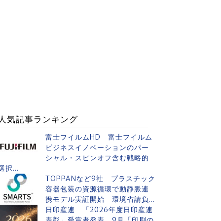
人気記事ランキング
富士フイルムHD 富士フイルム
ビジネスイノベーションのパー
シャル・スピンオフ含む戦略的
選択...
TOPPANなど9社 プラスチック
容器包装の資源循環で動静脈連
携モデル実証開始 環境省請負...
日印産連 「2026年度日印産連
表彰」受賞者発表 9月「印刷の