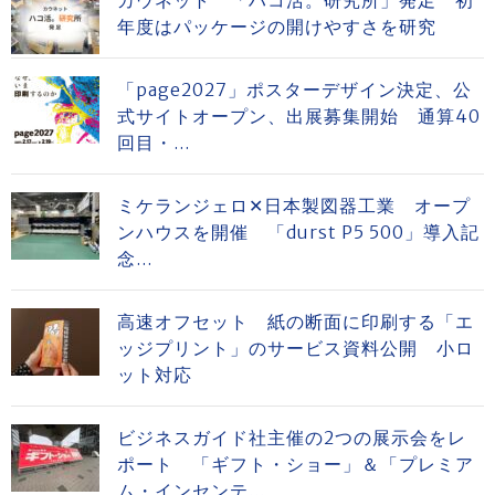
カウネット 「ハコ活。研究所」発足 初
年度はパッケージの開けやすさを研究
「page2027」ポスターデザイン決定、公
式サイトオープン、出展募集開始 通算40
回目・...
ミケランジェロ✕日本製図器工業 オープ
ンハウスを開催 「durst P5 500」導入記
念...
高速オフセット 紙の断面に印刷する「エ
ッジプリント」のサービス資料公開 小ロ
ット対応
ビジネスガイド社主催の2つの展示会をレ
ポート 「ギフト・ショー」＆「プレミア
ム・インセンテ...