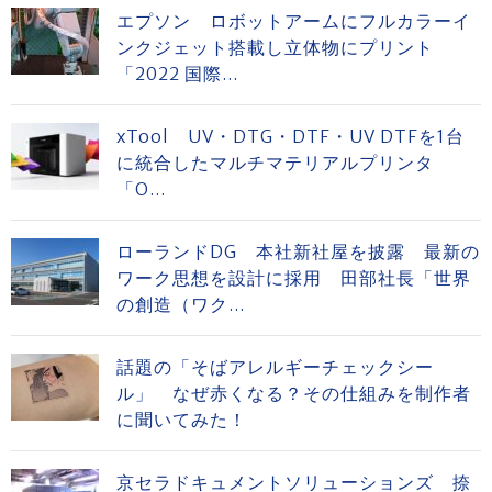
エプソン ロボットアームにフルカラーイ
ンクジェット搭載し立体物にプリント
「2022 国際...
xTool UV・DTG・DTF・UV DTFを1台
に統合したマルチマテリアルプリンタ
「O...
ローランドDG 本社新社屋を披露 最新の
ワーク思想を設計に採用 田部社長「世界
の創造（ワク...
話題の「そばアレルギーチェックシー
ル」 なぜ赤くなる？その仕組みを制作者
に聞いてみた！
京セラドキュメントソリューションズ 捺