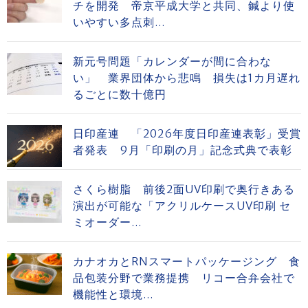
チを開発 帝京平成大学と共同、鍼より使
いやすい多点刺...
新元号問題「カレンダーが間に合わな
い」 業界団体から悲鳴 損失は1カ月遅れ
るごとに数十億円
日印産連 「2026年度日印産連表彰」受賞
者発表 9月「印刷の月」記念式典で表彰
さくら樹脂 前後2面UV印刷で奥行きある
演出が可能な「アクリルケースUV印刷 セ
ミオーダー...
カナオカとRNスマートパッケージング 食
品包装分野で業務提携 リコー合弁会社で
機能性と環境...