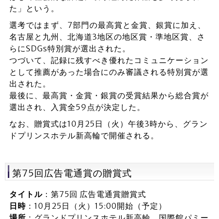
た」という。
選考ではまず、7部門の最高賞と金賞、銀賞に加え、
名古屋と九州、北海道3地区の地区賞・準地区賞、さ
らにSDGs特別賞が選出された。
つづいて、記録に残すべき優れたコミュニケーション
として推薦があった場合にのみ審議される特別賞が選
出された。
最後に、最高賞・金賞・銀賞の受賞結果から総合賞が
選出され、入賞全59点が決定した。
なお、贈賞式は10月25日（火）午後3時から、グラン
ドプリンスホテル新高輪で開催される。
第75回広告電通賞の贈賞式
タイトル
：第75回 広告電通賞贈賞式
日時
：10月25日（火）15:00開始（予定）
場所
：グランドプリンスホテル新高輪 国際館パミー