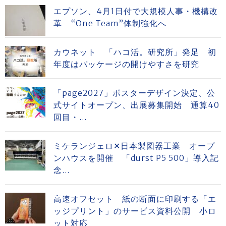
エプソン、4月1日付で大規模人事・機構改
革 “One Team”体制強化へ
カウネット 「ハコ活。研究所」発足 初
年度はパッケージの開けやすさを研究
「page2027」ポスターデザイン決定、公
式サイトオープン、出展募集開始 通算40
回目・...
ミケランジェロ✕日本製図器工業 オープ
ンハウスを開催 「durst P5 500」導入記
念...
高速オフセット 紙の断面に印刷する「エ
ッジプリント」のサービス資料公開 小ロ
ット対応