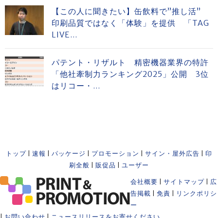
【この人に聞きたい】缶飲料で”推し活”
印刷品質ではなく「体験」を提供 「TAG
LIVE...
パテント・リザルト 精密機器業界の特許
「他社牽制力ランキング2025」公開 3位
はリコー・...
トップ
|
速報
|
パッケージ
|
プロモーション
|
サイン・屋外広告
|
印
刷全般
|
販促品
|
ユーザー
会社概要
|
サイトマップ
|
広
告掲載
|
免責
|
リンクポリシ
ー
|
お問い合わせ
|
ニュースリリースをお寄せください