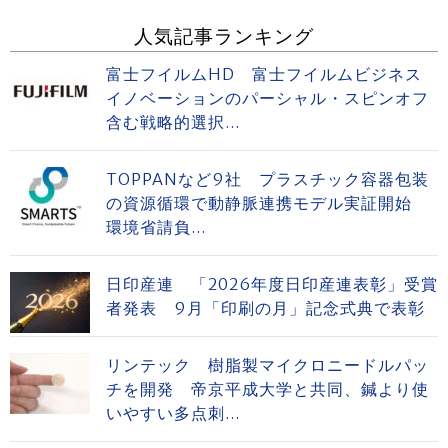
人気記事ランキング
富士フイルムHD 富士フイルムビジネス
イノベーションのパーシャル・スピンオフ
含む戦略的選択...
TOPPANなど9社 プラスチック容器包装
の資源循環で動静脈連携モデル実証開始
環境省請負...
日印産連 「2026年度日印産連表彰」受賞
者発表 9月「印刷の月」記念式典で表彰
リンテック 樹脂製マイクロニードルパッ
チを開発 帝京平成大学と共同、鍼より使
いやすい多点刺...