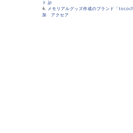
ト.jp
メモリアルグッズ作成のブランド「toco
加 アクセア