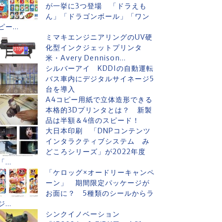
が一挙に3つ登場 「ドラえも
ん」「ドラゴンボール」「ワン
ピー...
ミマキエンジニアリングのUV硬
化型インクジェットプリンタ
米・Avery Dennison...
シルバーアイ KDDIの自動運転
バス車内にデジタルサイネージ5
台を導入
A4コピー用紙で立体造形できる
本格的3Dプリンタとは？ 新製
品は半額＆4倍のスピード！
大日本印刷 「DNPコンテンツ
インタラクティブシステム み
どころシリーズ」が2022年度
「...
「ケロッグ×オードリーキャンペ
ーン」 期間限定パッケージが
お面に？ 5種類のシールからラ
ジ...
シンクイノベーション