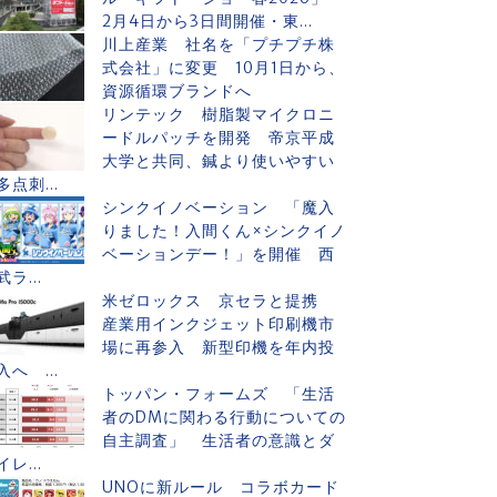
2月4日から3日間開催・東...
川上産業 社名を「プチプチ株
式会社」に変更 10月1日から、
資源循環ブランドへ
リンテック 樹脂製マイクロニ
ードルパッチを開発 帝京平成
大学と共同、鍼より使いやすい
多点刺...
シンクイノベーション 「魔入
りました！入間くん×シンクイノ
ベーションデー！」を開催 西
武ラ...
米ゼロックス 京セラと提携
産業用インクジェット印刷機市
場に再参入 新型印機を年内投
入へ ...
トッパン・フォームズ 「生活
者のDMに関わる行動についての
自主調査」 生活者の意識とダ
イレ...
UNOに新ルール コラボカード