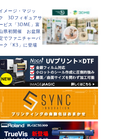
イメージ・マジッ
ク 3Dフィギュアサ
ービス「3DME」富
山県初開催 お盆限
定でファニチャーパ
ーク「K3」に登場