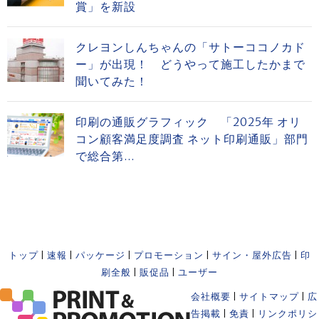
賞」を新設
クレヨンしんちゃんの「サトーココノカド
ー」が出現！ どうやって施工したかまで
聞いてみた！
印刷の通販グラフィック 「2025年 オリ
コン顧客満足度調査 ネット印刷通販」部門
で総合第...
トップ
|
速報
|
パッケージ
|
プロモーション
|
サイン・屋外広告
|
印
刷全般
|
販促品
|
ユーザー
会社概要
|
サイトマップ
|
広
告掲載
|
免責
|
リンクポリシ