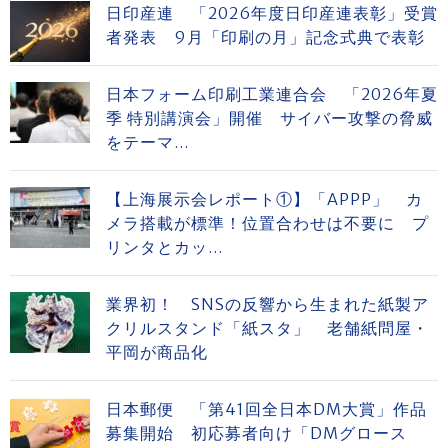
日印産連 「2026年度日印産連表彰」受賞
者発表 9月「印刷の月」記念式典で表彰
日本フォーム印刷工業連合会 「2026年夏
季 特別講演会」開催 サイバー攻撃の脅威
をテーマ...
【上海展示会レポート①】「APPP」 カ
メラ搭載が標準！位置合わせは不要に プ
リンタとカッ...
業界初！ SNSの反響から生まれた紙製ア
クリルスタンド「紙スタ」 老舗紙問屋・
平岡が商品化
日本郵便 「第41回全日本DM大賞」作品
募集開始 初応募者向け「DMグロース