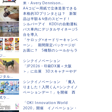
米・Avery Dennison...
A4コピー用紙で立体造形できる
本格的3Dプリンタとは？ 新製
品は半額＆4倍のスピード！
シルバーアイ KDDIの自動運転
バス車内にデジタルサイネージ5
台を導入
「ケロッグ×オードリーキャンペ
ーン」 期間限定パッケージが
お面に？ 5種類のシールからラ
ジ...
シンクイノベーション
「JP2026・印刷DX展＜大阪
＞」に出展 3Dスキャナーやデ
ジタル...
シンクイノベーション 「魔入
りました！入間くん×シンクイノ
ベーションデー！」を開催 西
武ラ...
「OKI Innovation World
2020」開催 イノベーション・