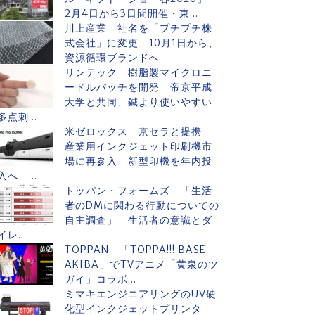
2月4日から3日間開催・東...
川上産業 社名を「プチプチ株
式会社」に変更 10月1日から、
資源循環ブランドへ
リンテック 樹脂製マイクロニ
ードルパッチを開発 帝京平成
大学と共同、鍼より使いやすい
多点刺...
米ゼロックス 京セラと提携
産業用インクジェット印刷機市
場に再参入 新型印機を年内投
入へ ...
トッパン・フォームズ 「生活
者のDMに関わる行動についての
自主調査」 生活者の意識とダ
イレ...
TOPPAN 「TOPPA!!! BASE
AKIBA」でTVアニメ「黄泉のツ
ガイ」コラボ...
ミマキエンジニアリングのUV硬
化型インクジェットプリンタ