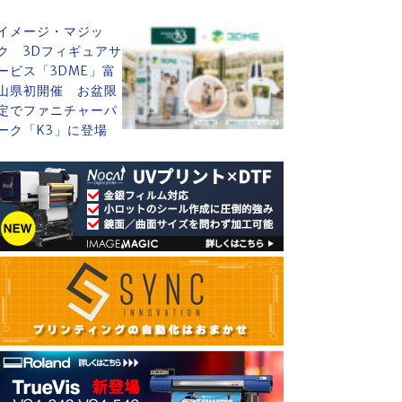
イメージ・マジッ
ク 3Dフィギュアサ
ービス「3DME」富
山県初開催 お盆限
定でファニチャーパ
ーク「K3」に登場