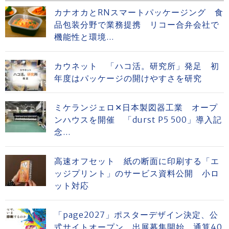
カナオカとRNスマートパッケージング 食
品包装分野で業務提携 リコー合弁会社で
機能性と環境...
カウネット 「ハコ活。研究所」発足 初
年度はパッケージの開けやすさを研究
ミケランジェロ✕日本製図器工業 オープ
ンハウスを開催 「durst P5 500」導入記
念...
高速オフセット 紙の断面に印刷する「エ
ッジプリント」のサービス資料公開 小ロ
ット対応
「page2027」ポスターデザイン決定、公
式サイトオープン、出展募集開始 通算40