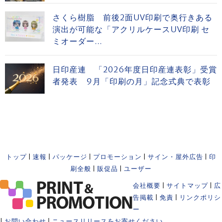
さくら樹脂 前後2面UV印刷で奥行きある
演出が可能な「アクリルケースUV印刷 セ
ミオーダー...
日印産連 「2026年度日印産連表彰」受賞
者発表 9月「印刷の月」記念式典で表彰
トップ
|
速報
|
パッケージ
|
プロモーション
|
サイン・屋外広告
|
印
刷全般
|
販促品
|
ユーザー
会社概要
|
サイトマップ
|
広
告掲載
|
免責
|
リンクポリシ
ー
|
お問い合わせ
|
ニュースリリースをお寄せください