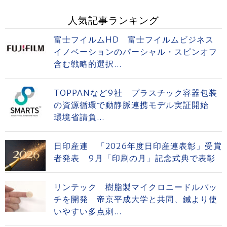
人気記事ランキング
富士フイルムHD 富士フイルムビジネス
イノベーションのパーシャル・スピンオフ
含む戦略的選択...
TOPPANなど9社 プラスチック容器包装
の資源循環で動静脈連携モデル実証開始
環境省請負...
日印産連 「2026年度日印産連表彰」受賞
者発表 9月「印刷の月」記念式典で表彰
リンテック 樹脂製マイクロニードルパッ
チを開発 帝京平成大学と共同、鍼より使
いやすい多点刺...