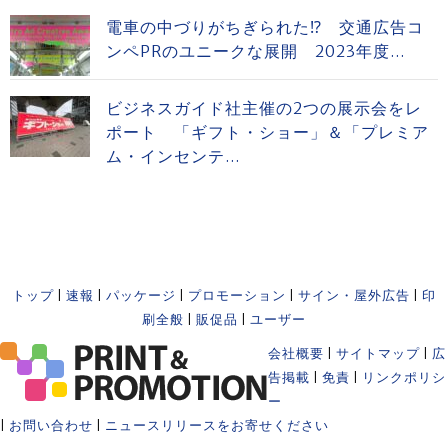
電車の中づりがちぎられた⁉ 交通広告コ
ンペPRのユニークな展開 2023年度...
ビジネスガイド社主催の2つの展示会をレ
ポート 「ギフト・ショー」＆「プレミア
ム・インセンテ...
トップ
|
速報
|
パッケージ
|
プロモーション
|
サイン・屋外広告
|
印
刷全般
|
販促品
|
ユーザー
会社概要
|
サイトマップ
|
広
告掲載
|
免責
|
リンクポリシ
ー
|
お問い合わせ
|
ニュースリリースをお寄せください