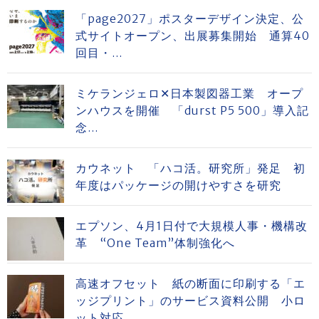
「page2027」ポスターデザイン決定、公
式サイトオープン、出展募集開始 通算40
回目・...
ミケランジェロ✕日本製図器工業 オープ
ンハウスを開催 「durst P5 500」導入記
念...
カウネット 「ハコ活。研究所」発足 初
年度はパッケージの開けやすさを研究
エプソン、4月1日付で大規模人事・機構改
革 “One Team”体制強化へ
高速オフセット 紙の断面に印刷する「エ
ッジプリント」のサービス資料公開 小ロ
ット対応