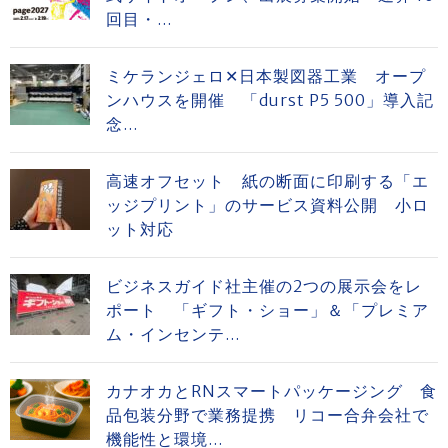
回目・...
ミケランジェロ✕日本製図器工業 オープ
ンハウスを開催 「durst P5 500」導入記
念...
高速オフセット 紙の断面に印刷する「エ
ッジプリント」のサービス資料公開 小ロ
ット対応
ビジネスガイド社主催の2つの展示会をレ
ポート 「ギフト・ショー」＆「プレミア
ム・インセンテ...
カナオカとRNスマートパッケージング 食
品包装分野で業務提携 リコー合弁会社で
機能性と環境...