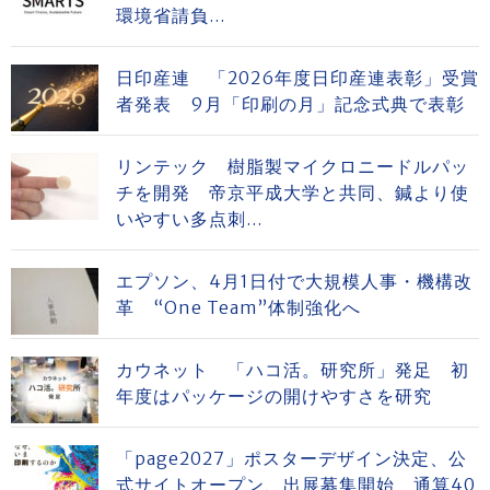
環境省請負...
日印産連 「2026年度日印産連表彰」受賞
者発表 9月「印刷の月」記念式典で表彰
リンテック 樹脂製マイクロニードルパッ
チを開発 帝京平成大学と共同、鍼より使
いやすい多点刺...
エプソン、4月1日付で大規模人事・機構改
革 “One Team”体制強化へ
カウネット 「ハコ活。研究所」発足 初
年度はパッケージの開けやすさを研究
「page2027」ポスターデザイン決定、公
式サイトオープン、出展募集開始 通算40