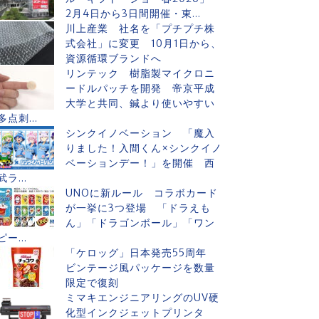
2月4日から3日間開催・東...
川上産業 社名を「プチプチ株
式会社」に変更 10月1日から、
資源循環ブランドへ
リンテック 樹脂製マイクロニ
ードルパッチを開発 帝京平成
大学と共同、鍼より使いやすい
多点刺...
シンクイノベーション 「魔入
りました！入間くん×シンクイノ
ベーションデー！」を開催 西
武ラ...
UNOに新ルール コラボカード
が一挙に3つ登場 「ドラえも
ん」「ドラゴンボール」「ワン
ピー...
「ケロッグ」日本発売55周年
ビンテージ風パッケージを数量
限定で復刻
ミマキエンジニアリングのUV硬
化型インクジェットプリンタ