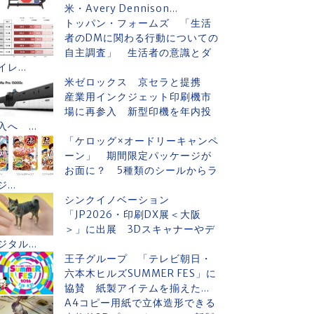
米・Avery Dennison...
トッパン・フォームズ 「生活
者のDMに関わる行動についての
自主調査」 生活者の意識とダ
イレ...
米ゼロックス 京セラと提携
産業用インクジェット印刷機市
場に再参入 新型印機を年内投
入へ ...
「ケロッグ×オードリーキャンペ
ーン」 期間限定パッケージが
お面に？ 5種類のシールからラ
ジ...
シンクイノベーション
「JP2026・印刷DX展＜大阪
＞」に出展 3Dスキャナーやデ
ジタル...
王子グループ 「テレビ朝日・
六本木ヒルズSUMMER FES」に
協賛 紙製アイテムを揃えた...
A4コピー用紙で立体造形できる