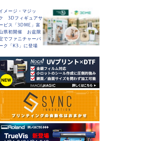
イメージ・マジッ
ク 3Dフィギュアサ
ービス「3DME」富
山県初開催 お盆限
定でファニチャーパ
ーク「K3」に登場