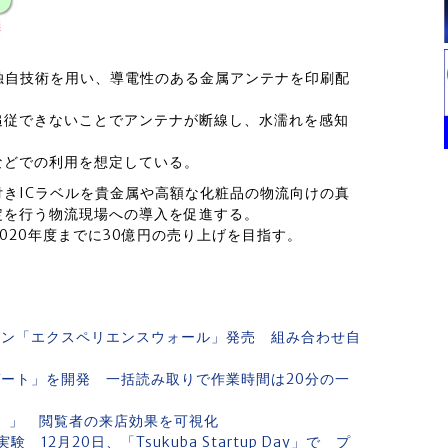
独自技術を用い、導電性のある金属アンテナを印刷配
追従できないことでアンテナが断線し、水濡れを感知
などでの利用を想定している。
きICラベルを貴金属や高額な化粧品の物流向けの真
定を行う物流現場への導入を促進する。
020年度までに30億円の売り上げを目指す。
ョン「エクスペリエンスウォール」発売 組み合わせ自
ゲート」を開発 一括読み取りで作業時間は20分の一
ー）」 閲覧者の来店効果を可視化
2月20日、「Tsukuba Startup Day」で プ