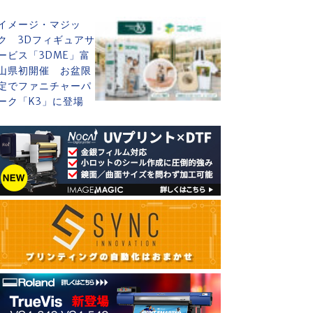
イメージ・マジッ
ク 3Dフィギュアサ
ービス「3DME」富
山県初開催 お盆限
定でファニチャーパ
ーク「K3」に登場