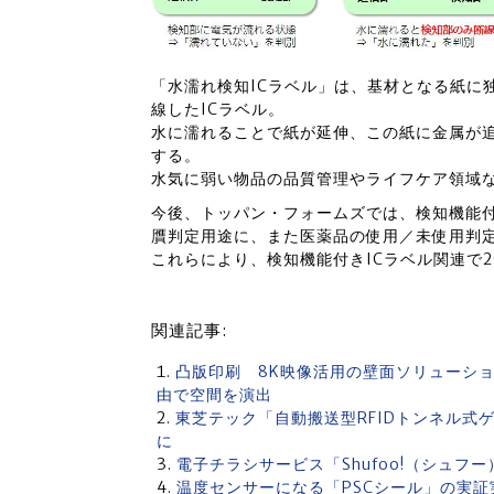
「水濡れ検知ICラベル」は、基材となる紙に
線したICラベル。
水に濡れることで紙が延伸、この紙に金属が
する。
水気に弱い物品の品質管理やライフケア領域
今後、トッパン・フォームズでは、検知機能付
贋判定用途に、また医薬品の使用／未使用判
これらにより、検知機能付きICラベル関連で2
関連記事:
凸版印刷 8K映像活用の壁面ソリューシ
由で空間を演出
東芝テック「自動搬送型RFIDトンネル式
に
電子チラシサービス「Shufoo!（シュフ
温度センサーになる「PSCシール」の実証実験 1