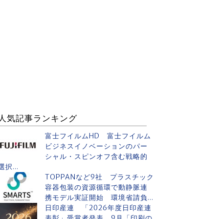
人気記事ランキング
富士フイルムHD 富士フイルム
ビジネスイノベーションのパー
シャル・スピンオフ含む戦略的
選択...
TOPPANなど9社 プラスチック
容器包装の資源循環で動静脈連
携モデル実証開始 環境省請負...
日印産連 「2026年度日印産連
表彰」受賞者発表 9月「印刷の