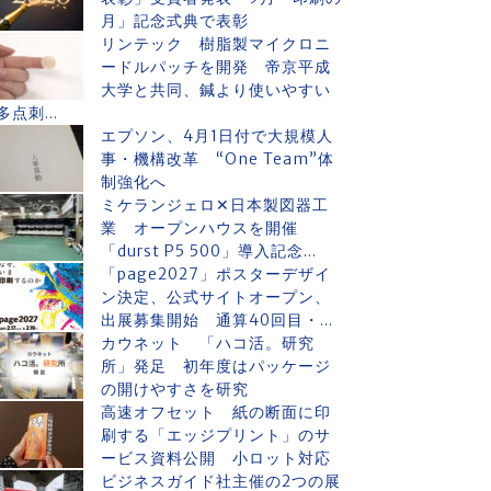
月」記念式典で表彰
リンテック 樹脂製マイクロニ
ードルパッチを開発 帝京平成
大学と共同、鍼より使いやすい
多点刺...
エプソン、4月1日付で大規模人
事・機構改革 “One Team”体
制強化へ
ミケランジェロ✕日本製図器工
業 オープンハウスを開催
「durst P5 500」導入記念...
「page2027」ポスターデザイ
ン決定、公式サイトオープン、
出展募集開始 通算40回目・...
カウネット 「ハコ活。研究
所」発足 初年度はパッケージ
の開けやすさを研究
高速オフセット 紙の断面に印
刷する「エッジプリント」のサ
ービス資料公開 小ロット対応
ビジネスガイド社主催の2つの展