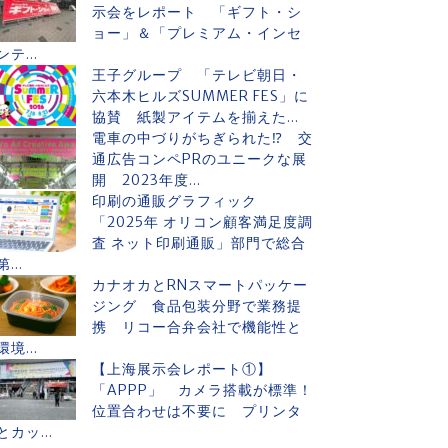
示会をレポート 「ギフト・シ
ョー」＆「プレミアム・インセ
ンテ...
王子グループ 「テレビ朝日・
六本木ヒルズSUMMER FES」に
協賛 紙製アイテムを揃えた...
電車の中づりがちぎられた⁉ 交
通広告コンペPRのユニークな展
開 2023年度...
印刷の通販グラフィック
「2025年 オリコン顧客満足度調
査 ネット印刷通販」部門で総合
第...
カナオカとRNスマートパッケー
ジング 食品包装分野で業務提
携 リコー合弁会社で機能性と
環境...
【上海展示会レポート①】
「APPP」 カメラ搭載が標準！
位置合わせは不要に プリンタ
とカッ...