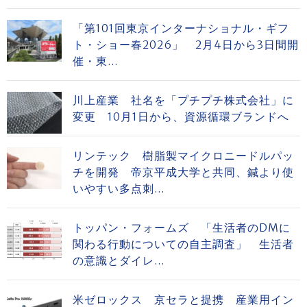
「第101回東京インターナショナル・ギフ
ト・ショー春2026」 2月4日から3日間開
催・東...
川上産業 社名を「プチプチ株式会社」に
変更 10月1日から、資源循環ブランドへ
リンテック 樹脂製マイクロニードルパッ
チを開発 帝京平成大学と共同、鍼より使
いやすい多点刺...
トッパン・フォームズ 「生活者のDMに
関わる行動についての自主調査」 生活者
の意識とダイレ...
米ゼロックス 京セラと提携 産業用イン