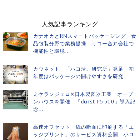
人気記事ランキング
カナオカとRNスマートパッケージング 食
品包装分野で業務提携 リコー合弁会社で
機能性と環境...
カウネット 「ハコ活。研究所」発足 初
年度はパッケージの開けやすさを研究
ミケランジェロ✕日本製図器工業 オープ
ンハウスを開催 「durst P5 500」導入記
念...
高速オフセット 紙の断面に印刷する「エ
ッジプリント」のサービス資料公開 小ロ