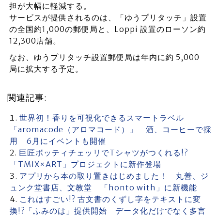
担が大幅に軽減する。
サービスが提供されるのは、「ゆうプリタッチ」設置
の全国約1,000の郵便局と、Loppi 設置のローソン約
12,300店舗。
なお、ゆうプリタッチ設置郵便局は年内に約 5,000
局に拡大する予定。
関連記事:
世界初！香りを可視化できるスマートラベル
「aromacode（アロマコード）」 酒、コーヒーで採
用 6月にイベントも開催
巨匠ボッティチェッリでTシャツがつくれる!?
「TMIX×ART」プロジェクトに新作登場
アプリから本の取り置きはじめました！ 丸善、ジ
ュンク堂書店、文教堂 「honto with」に新機能
これはすごい!? 古文書のくずし字をテキストに変
換!?「ふみのは」提供開始 データ化だけでなく多言