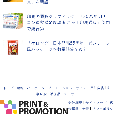
賞」を新設
印刷の通販グラフィック 「2025年 オリ
コン顧客満足度調査 ネット印刷通販」部門
で総合第...
「ケロッグ」日本発売55周年 ビンテージ
風パッケージを数量限定で復刻
トップ
|
速報
|
パッケージ
|
プロモーション
|
サイン・屋外広告
|
印
刷全般
|
販促品
|
ユーザー
会社概要
|
サイトマップ
|
広
告掲載
|
免責
|
リンクポリシ