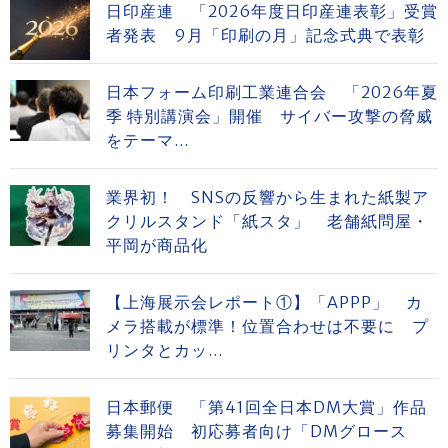
日印産連 「2026年度日印産連表彰」受賞
者発表 9月「印刷の月」記念式典で表彰
日本フォーム印刷工業連合会 「2026年夏
季 特別講演会」開催 サイバー攻撃の脅威
をテーマ...
業界初！ SNSの反響から生まれた紙製ア
クリルスタンド「紙スタ」 老舗紙問屋・
平岡が商品化
【上海展示会レポート①】「APPP」 カ
メラ搭載が標準！位置合わせは不要に プ
リンタとカッ...
日本郵便 「第41回全日本DM大賞」作品
募集開始 初応募者向け「DMグロース