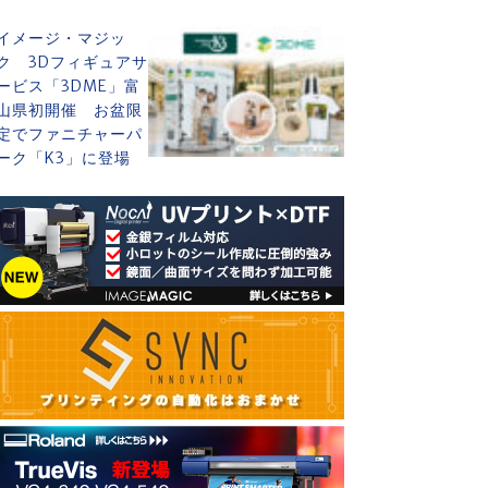
イメージ・マジッ
ク 3Dフィギュアサ
ービス「3DME」富
山県初開催 お盆限
定でファニチャーパ
ーク「K3」に登場