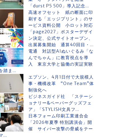
「durst P5 500」導入記念...
高速オフセット 紙の断面に印
刷する「エッジプリント」のサ
ービス資料公開 小ロット対応
「page2027」ポスターデザイ
ン決定、公式サイトオープン、
出展募集開始 通算40回目・...
電通 対話型AIぬいぐるみ「な
んでちゃん」に教育視点を導
入 東京大学と協働の実証実験
を踏ま...
エプソン、4月1日付で大規模人
事・機構改革 “One Team”体
制強化へ
ビジネスガイド社 「ステーシ
ョナリー&ペーパーグッズフェ
ア」「STYLISH文具フ...
日本フォーム印刷工業連合会
「2026年夏季 特別講演会」開
催 サイバー攻撃の脅威をテー
マ...