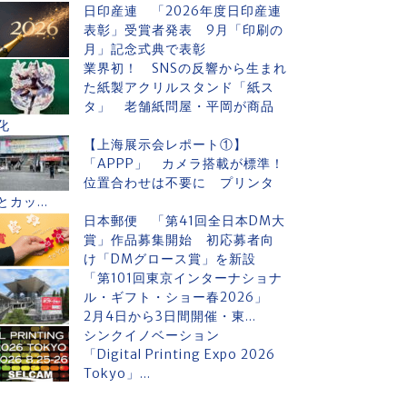
日印産連 「2026年度日印産連
表彰」受賞者発表 9月「印刷の
月」記念式典で表彰
業界初！ SNSの反響から生まれ
た紙製アクリルスタンド「紙ス
タ」 老舗紙問屋・平岡が商品
化
【上海展示会レポート①】
「APPP」 カメラ搭載が標準！
位置合わせは不要に プリンタ
とカッ...
日本郵便 「第41回全日本DM大
賞」作品募集開始 初応募者向
け「DMグロース賞」を新設
「第101回東京インターナショナ
ル・ギフト・ショー春2026」
2月4日から3日間開催・東...
シンクイノベーション
「Digital Printing Expo 2026
Tokyo」...