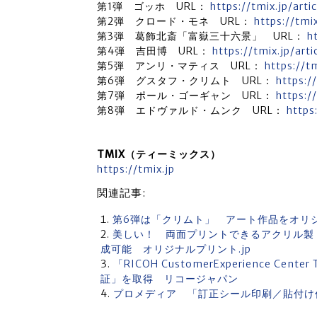
第1弾 ゴッホ URL：
https://tmix.jp/arti
第2弾 クロード・モネ URL：
https://tmix
第3弾 葛飾北斎「富嶽三十六景」 URL：
h
第4弾 吉田博 URL：
https://tmix.jp/arti
第5弾 アンリ・マティス URL：
https://tm
第6弾 グスタフ・クリムト URL：
https:/
第7弾 ポール・ゴーギャン URL：
https:/
第8弾 エドヴァルド・ムンク URL：
https
TMIX（ティーミックス）
https://tmix.jp
関連記事:
第6弾は「クリムト」 アート作品をオリジ
美しい！ 両面プリントできるアクリル製
成可能 オリジナルプリント.jp
「RICOH CustomerExperience Ce
証」を取得 リコージャパン
プロメディア 「訂正シール印刷／貼付け