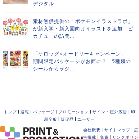
デジタル...
素材無償提供の「ポケモンイラストラボ」
が新入学・新入園向けイラストを追加 ピ
カチューの訪問...
「ケロッグ×オードリーキャンペーン」
期間限定パッケージがお面に？ 5種類の
シールからラジ...
トップ
|
速報
|
パッケージ
|
プロモーション
|
サイン・屋外広告
|
印
刷全般
|
販促品
|
ユーザー
会社概要
|
サイトマップ
|
広
告掲載
|
免責
|
リンクポリシ