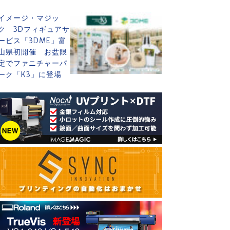
イメージ・マジッ
ク 3Dフィギュアサ
ービス「3DME」富
山県初開催 お盆限
定でファニチャーパ
ーク「K3」に登場