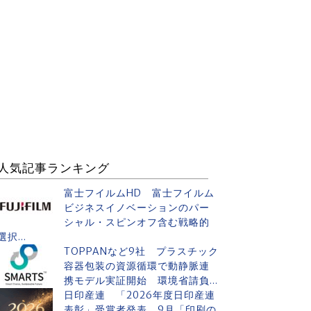
人気記事ランキング
富士フイルムHD 富士フイルム
ビジネスイノベーションのパー
シャル・スピンオフ含む戦略的
選択...
TOPPANなど9社 プラスチック
容器包装の資源循環で動静脈連
携モデル実証開始 環境省請負...
日印産連 「2026年度日印産連
表彰」受賞者発表 9月「印刷の