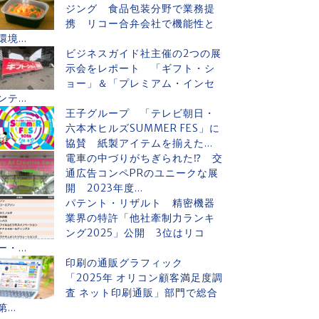
ジング 食品包装分野で業務提
携 リコー合弁会社で機能性と
環境...
ビジネスガイド社主催の2つの展
示会をレポート 「ギフト・シ
ョー」＆「プレミアム・インセ
ンテ...
王子グループ 「テレビ朝日・
六本木ヒルズSUMMER FES」に
協賛 紙製アイテムを揃えた...
電車の中づりがちぎられた⁉ 交
通広告コンペPRのユニークな展
開 2023年度...
パテント・リザルト 精密機器
業界の特許「他社牽制力ランキ
ング2025」公開 3位はリコ
ー・...
印刷の通販グラフィック
「2025年 オリコン顧客満足度調
査 ネット印刷通販」部門で総合
第...