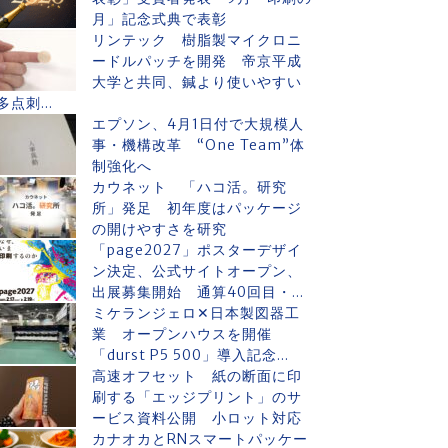
月」記念式典で表彰
リンテック 樹脂製マイクロニ
ードルパッチを開発 帝京平成
大学と共同、鍼より使いやすい
多点刺...
エプソン、4月1日付で大規模人
事・機構改革 “One Team”体
制強化へ
カウネット 「ハコ活。研究
所」発足 初年度はパッケージ
の開けやすさを研究
「page2027」ポスターデザイ
ン決定、公式サイトオープン、
出展募集開始 通算40回目・...
ミケランジェロ✕日本製図器工
業 オープンハウスを開催
「durst P5 500」導入記念...
高速オフセット 紙の断面に印
刷する「エッジプリント」のサ
ービス資料公開 小ロット対応
カナオカとRNスマートパッケー