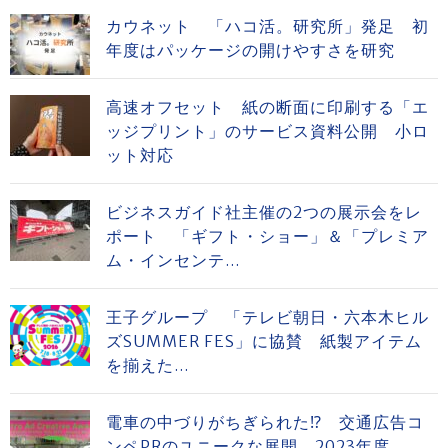
カウネット 「ハコ活。研究所」発足 初
年度はパッケージの開けやすさを研究
高速オフセット 紙の断面に印刷する「エ
ッジプリント」のサービス資料公開 小ロ
ット対応
ビジネスガイド社主催の2つの展示会をレ
ポート 「ギフト・ショー」＆「プレミア
ム・インセンテ...
王子グループ 「テレビ朝日・六本木ヒル
ズSUMMER FES」に協賛 紙製アイテム
を揃えた...
電車の中づりがちぎられた⁉ 交通広告コ
ンペPRのユニークな展開 2023年度...