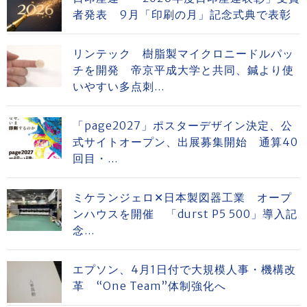
者発表 9月「印刷の月」記念式典で表彰
リンテック 樹脂製マイクロニードルパッ
チを開発 帝京平成大学と共同、鍼より使
いやすい多点刺...
「page2027」ポスターデザイン決定、公
式サイトオープン、出展募集開始 通算40
回目・...
ミケランジェロ✕日本製図器工業 オープ
ンハウスを開催 「durst P5 500」導入記
念...
エプソン、4月1日付で大規模人事・機構改
革 “One Team”体制強化へ