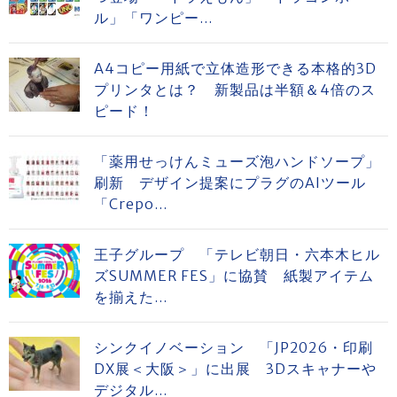
ル」「ワンピー...
A4コピー用紙で立体造形できる本格的3D
プリンタとは？ 新製品は半額＆4倍のス
ピード！
「薬用せっけんミューズ泡ハンドソープ」
刷新 デザイン提案にプラグのAIツール
「Crepo...
王子グループ 「テレビ朝日・六本木ヒル
ズSUMMER FES」に協賛 紙製アイテム
を揃えた...
シンクイノベーション 「JP2026・印刷
DX展＜大阪＞」に出展 3Dスキャナーや
デジタル...