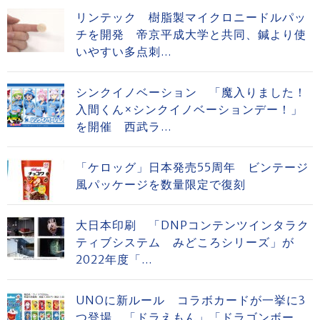
リンテック 樹脂製マイクロニードルパッ
チを開発 帝京平成大学と共同、鍼より使
いやすい多点刺...
シンクイノベーション 「魔入りました！
入間くん×シンクイノベーションデー！」
を開催 西武ラ...
「ケロッグ」日本発売55周年 ビンテージ
風パッケージを数量限定で復刻
大日本印刷 「DNPコンテンツインタラク
ティブシステム みどころシリーズ」が
2022年度「...
UNOに新ルール コラボカードが一挙に3
つ登場 「ドラえもん」「ドラゴンボー