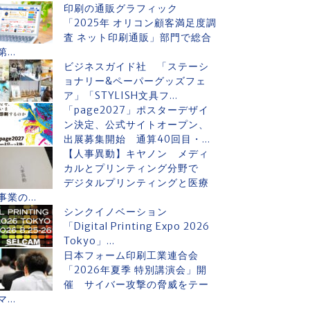
印刷の通販グラフィック
「2025年 オリコン顧客満足度調
査 ネット印刷通販」部門で総合
第...
ビジネスガイド社 「ステーシ
ョナリー&ペーパーグッズフェ
ア」「STYLISH文具フ...
「page2027」ポスターデザイ
ン決定、公式サイトオープン、
出展募集開始 通算40回目・...
【人事異動】キヤノン メディ
カルとプリンティング分野で
デジタルプリンティングと医療
事業の...
シンクイノベーション
「Digital Printing Expo 2026
Tokyo」...
日本フォーム印刷工業連合会
「2026年夏季 特別講演会」開
催 サイバー攻撃の脅威をテー
マ...