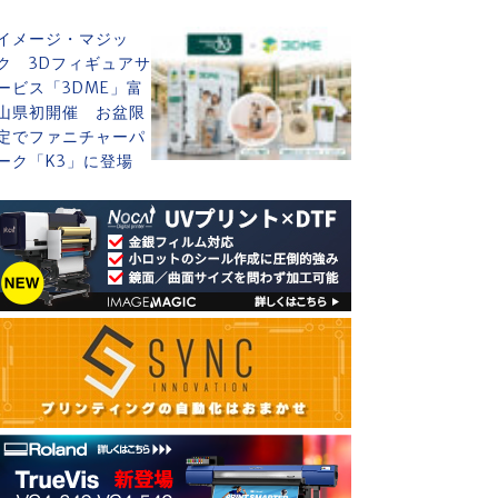
イメージ・マジッ
ク 3Dフィギュアサ
ービス「3DME」富
山県初開催 お盆限
定でファニチャーパ
ーク「K3」に登場