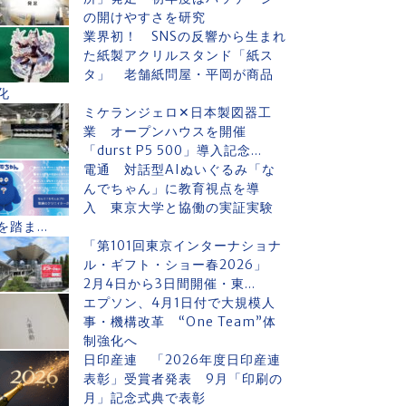
の開けやすさを研究
業界初！ SNSの反響から生まれ
た紙製アクリルスタンド「紙ス
タ」 老舗紙問屋・平岡が商品
化
ミケランジェロ✕日本製図器工
業 オープンハウスを開催
「durst P5 500」導入記念...
電通 対話型AIぬいぐるみ「な
んでちゃん」に教育視点を導
入 東京大学と協働の実証実験
を踏ま...
「第101回東京インターナショナ
ル・ギフト・ショー春2026」
2月4日から3日間開催・東...
エプソン、4月1日付で大規模人
事・機構改革 “One Team”体
制強化へ
日印産連 「2026年度日印産連
表彰」受賞者発表 9月「印刷の
月」記念式典で表彰