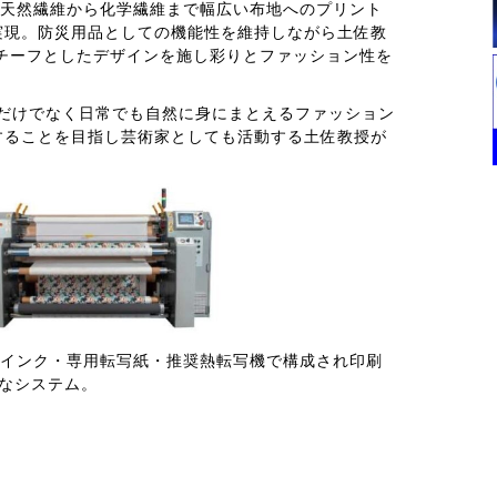
Sは天然繊維から化学繊維まで幅広い布地へのプリント
実現。防災用品としての機能性を維持しながら土佐教
A」をモチーフとしたデザインを施し彩りとファッション性を
品を非常時だけでなく日常でも自然に身にまとえるファッション
することを目指し芸術家としても活動する土佐教授が
顔料インク・専用転写紙・推奨熱転写機で構成され印刷
なシステム。