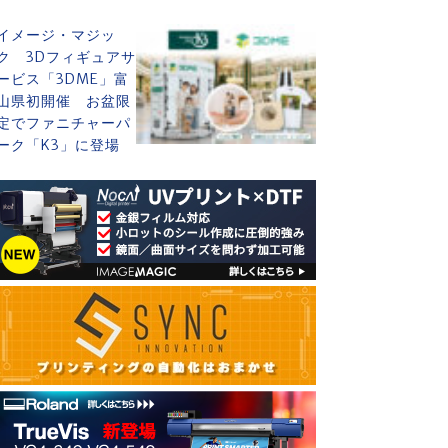
イメージ・マジッ
ク 3Dフィギュアサ
ービス「3DME」富
山県初開催 お盆限
定でファニチャーパ
ーク「K3」に登場