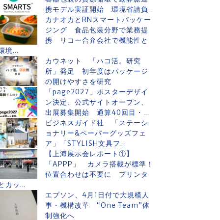
携モデル実証開始 環境省請負...
カナオカとRNスマートパッケー
ジング 食品包装分野で業務提
携 リコー合弁会社で機能性と
環境...
カウネット 「ハコ活。研究
所」発足 初年度はパッケージ
の開けやすさを研究
「page2027」ポスターデザイ
ン決定、公式サイトオープン、
出展募集開始 通算40回目・...
ビジネスガイド社 「ステーシ
ョナリー&ペーパーグッズフェ
ア」「STYLISH文具フ...
【上海展示会レポート①】
「APPP」 カメラ搭載が標準！
位置合わせは不要に プリンタ
とカッ...
エプソン、4月1日付で大規模人
事・機構改革 “One Team”体
制強化へ