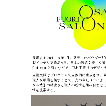
展示するのは、今年1月に発売したパウダー3Dプ
製インテリア作品4点。日本の伝統文様「立涌（
Pattern 立涌」などで、乃村工藝社のデ
立涌文様はプログラムで立体的に生成され、同
職人が釉薬を施すことで、光の当たり方によ
タル造形の精密さと職人の感性を組み合わせ
性を提案する。