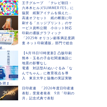
王子グループ 「テレビ朝日・
六本木ヒルズSUMMER FES」に
協賛 紙製アイテムを揃えた...
高速オフセット 紙の断面に印
刷する「エッジプリント」のサ
ービス資料公開 小ロット対応
印刷の通販グラフィック
「2025年 オリコン顧客満足度調
査 ネット印刷通販」部門で総合
第...
【4月18日10時更新】凸版印刷
熊本・玉名の子会社関連施設に
地震の影響なし
電通 対話型AIぬいぐるみ「な
んでちゃん」に教育視点を導
入 東京大学と協働の実証実験
を踏ま...
日印産連 「2026年度日印産連
表彰」受賞者発表 9月「印刷の
月」記念式典で表彰