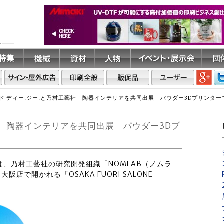
ト――
ド ディー.ジー.と乃村工藝社 陶器インテリアを共同出展 パウダー3Dプリンタ
社 陶器インテリアを共同出展 パウダー3Dプ
ー.は、乃村工藝社の研究開発組織「NOMLAB（ノムラ
店で開かれる「OSAKA FUORI SALONE