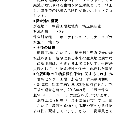
絶滅が危惧される生物を保全対象として、埼玉
し、野生での絶滅の危険性が高いホトケドジョ
します。
■保全池の概要
所在地： 朝霞工場敷地内（埼玉県新座市）
敷地面積： 70㎡
保全対象種： ホトケドジョウ、ミナミメダカ
水源： 地下水
■ 今後の目標
朝霞工場においては、埼玉県生態系協会の監
繁殖をさせ、近隣にある本来の生息地に戻すな
凸版印刷は、今後も各工場において、生態系
貢献として、生物多様性の保全に配慮した事業
■凸版印刷の生物多様性保全に関するこれまで
群馬センター工場（所在地：群馬県明和町）で
2,000本、低木で約5,000本を植樹するこ
工場の運営を進め、2013年4月に「緑の保全
版SEGES）（※1）」の認定を受けています。
深谷工場（所在地：埼玉県深谷市）では、敷地全
において、鳥類の食物となる花や実のなる植物
多様性に配慮しています。さらに、従業員とそ