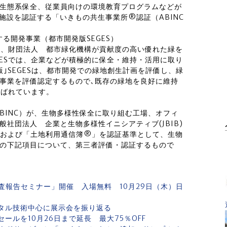
生態系保全、従業員向けの環境教育プログラムなどが
た施設を認証する「いきもの共生事業所®認証（ABINC
る開発事業（都市開発版SEGES）
）は、財団法人 都市緑化機構が貢献度の高い優れた緑を
GESでは、企業などが積極的に保全・維持・活用に取り
｣SEGESは、都市開発での緑地創生計画を評価し、緑
事業を評価認定するもので､既存の緑地を良好に維持
呼ばれています。
BINC）が、生物多様性保全に取り組む工場、オフィ
社団法人 企業と生物多様性イニシアティブ(JBIB)
および「土地利用通信簿®」を認証基準として、生物
の下記項目について、第三者評価・認証するもので
査報告セミナー」開催 入場無料 10月29日（木）日
ジタル技術中心に展示会を振り返る
ールを10月26日まで延長 最大75％OFF