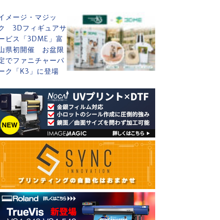
イメージ・マジッ
ク 3Dフィギュアサ
ービス「3DME」富
山県初開催 お盆限
定でファニチャーパ
ーク「K3」に登場