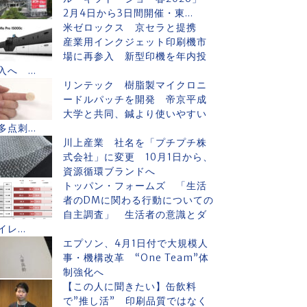
2月4日から3日間開催・東...
米ゼロックス 京セラと提携
産業用インクジェット印刷機市
場に再参入 新型印機を年内投
入へ ...
リンテック 樹脂製マイクロニ
ードルパッチを開発 帝京平成
大学と共同、鍼より使いやすい
多点刺...
川上産業 社名を「プチプチ株
式会社」に変更 10月1日から、
資源循環ブランドへ
トッパン・フォームズ 「生活
者のDMに関わる行動についての
自主調査」 生活者の意識とダ
イレ...
エプソン、4月1日付で大規模人
事・機構改革 “One Team”体
制強化へ
【この人に聞きたい】缶飲料
で”推し活” 印刷品質ではなく