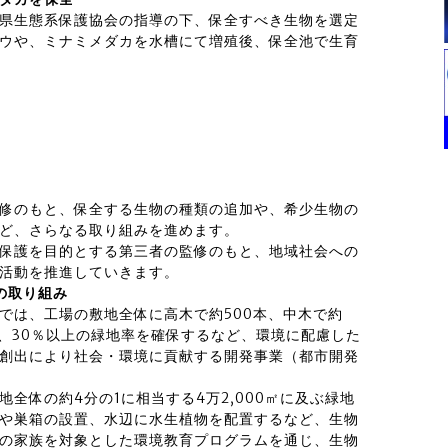
県生態系保護協会の指導の下、保全すべき生物を選定
ウや、ミナミメダカを水槽にて増殖後、保全池で生育
修のもと、保全する生物の種類の追加や、希少生物の
ど、さらなる取り組みを進めます。
保護を目的とする第三者の監修のもと、地域社会への
活動を推進していきます。
の取り組み
は、工場の敷地全体に高木で約500本、中木で約
とで、30％以上の緑地率を確保するなど、環境に配慮した
・創出により社会・環境に貢献する開発事業（都市開発
体の約4分の1に相当する4万2,000㎡に及ぶ緑地
や巣箱の設置、水辺に水生植物を配置するなど、生物
の家族を対象とした環境教育プログラムを通じ、生物