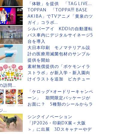
「体験」を提供 「TAG LIVE...
TOPPAN 「TOPPA!!! BASE
AKIBA」でTVアニメ「黄泉のツ
ガイ」コラボ...
シルバーアイ KDDIの自動運転
バス車内にデジタルサイネージ5
台を導入
大日本印刷 モノマテリアル設
計の医療用滅菌包材のサンプル
提供を開始
素材無償提供の「ポケモンイラ
ストラボ」が新入学・新入園向
けイラストを追加 ピカチュー
の訪問...
「ケロッグ×オードリーキャンペ
ーン」 期間限定パッケージが
お面に？ 5種類のシールからラ
ジ...
シンクイノベーション
「JP2026・印刷DX展＜大阪
＞」に出展 3Dスキャナーやデ