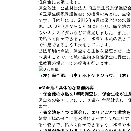
性保全に貢献します。
保全池は、公益財団法人 埼玉県生態系保護協
埼玉県生態系保護協会）の指導のもとに、生物
です。具体的には、2013年4月に保全池の水
認。2013年7月から１年間にわたり、保全池
ウやミナミメダカなどに選定しました。また、
で幅広く保全できるよう、水温や水流の強さに
で生息できるよう工夫をしています。
凸版印刷は今後、保全する生物を繁殖させ、近
へ戻すことで、地域の生物多様性保全に貢献し
境教育の場としての提供も行います。
（左）保全池、（中）ホトケドジョウ、（右）ミナミメダカ
■保全池の具体的な整備内容
・保全池の水温を1年間調査し、保全生物が生
保全池の各エリアにて、水温を1年間計測し、
ます。
・保全池を４つに区分し、エリアごとで環境を
朝霞工場の保全池を水温によって4つのエリア
る生物まで、幅広く保全できるよう、水温や水
・絶滅が危惧されるホトケドジョウやミナミメ