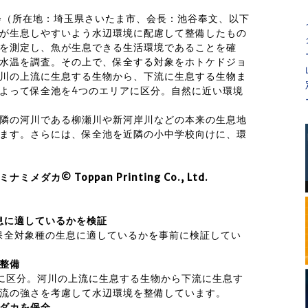
会（所在地：埼玉県さいたま市、会長：池谷奉文、以下
が生息しやすいよう水辺環境に配慮して整備したもの
質を測定し、魚が生息できる生活環境であることを確
の水温を調査。その上で、保全する対象をホトケドジョ
川の上流に生息する生物から、下流に生息する生物ま
よって保全池を4つのエリアに区分。自然に近い環境
隣の河川である柳瀬川や新河岸川などの本来の生息地
ます。さらには、保全池を近隣の小中学校向けに、環
© Toppan Printing Co., Ltd.
息に適しているかを検証
保全対象種の生息に適しているかを事前に検証してい
整備
に区分。河川の上流に生息する生物から下流に生息す
流の強さを考慮して水辺環境を整備しています。
ダカを保全