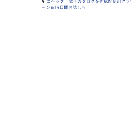
コベック 電子カタログを作成配信のクラ
ージ＆14日間お試しも