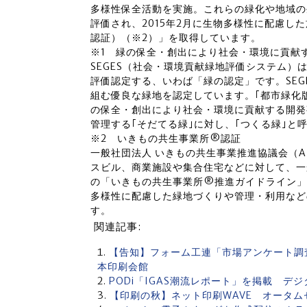
多様性保全活動を実施。これらの緑化や地域の
評価され、2015年2月に生物多様性に配慮し
認証）（※2）」を取得しています。
※1 緑の保全・創出により社会・環境に貢献す
SEGES（社会・環境貢献緑地評価システム
評価認定する、いわば「緑の認定」です。SE
組む優良な緑地を認定しています。｢都市緑化版
の保全・創出により社会・環境に貢献する開発
管理する｢そだてる緑｣に対し、｢つくる緑｣と
※2 いきもの共生事業所®認証
一般社団法人 いきもの共生事業推進協議会（A
スビル、商業施設や集合住宅などに対して、一般
の「いきもの共生事業所®推進ガイドライン」
多様性に配慮した緑地づくりや管理・利用など
す。
関連記事:
【告知】フォーム工連「市場アンケート調
本印刷会館
PODi「IGAS潮流レポート」を掲載 デ
【印刷の秋】ネット印刷WAVE オータムセ