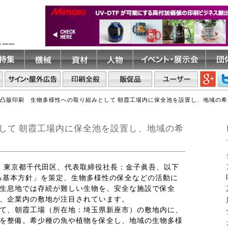
ト――
凸版印刷 生物多様性への取り組みとして 朝霞工場内に保全池を設置し、地域の
して 朝霞工場内に保全池を設置し、地域の希
本社：東京都千代田区、代表取締役社長：金子眞吾、以下
する基本方針」を策定、生物多様性の保全などの活動に
生息地では存続が難しい生物を、安全な施設で保全
、企業内の敷地が注目されています。
て、朝霞工場（所在地：埼玉県新座市）の敷地内に、
を整備。希少種の魚や植物を保全し、地域の生物多様