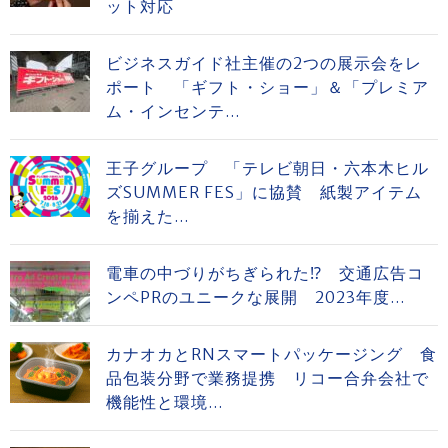
ット対応
ビジネスガイド社主催の2つの展示会をレ
ポート 「ギフト・ショー」＆「プレミア
ム・インセンテ...
王子グループ 「テレビ朝日・六本木ヒル
ズSUMMER FES」に協賛 紙製アイテム
を揃えた...
電車の中づりがちぎられた⁉ 交通広告コ
ンペPRのユニークな展開 2023年度...
カナオカとRNスマートパッケージング 食
品包装分野で業務提携 リコー合弁会社で
機能性と環境...