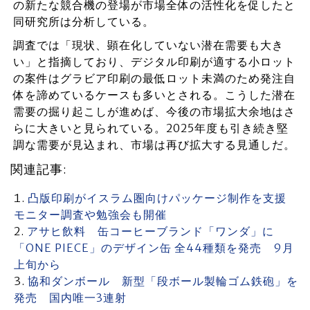
の新たな競合機の登場が市場全体の活性化を促したと
同研究所は分析している。
調査では「現状、顕在化していない潜在需要も大き
い」と指摘しており、デジタル印刷が適する小ロット
の案件はグラビア印刷の最低ロット未満のため発注自
体を諦めているケースも多いとされる。こうした潜在
需要の掘り起こしが進めば、今後の市場拡大余地はさ
らに大きいと見られている。2025年度も引き続き堅
調な需要が見込まれ、市場は再び拡大する見通しだ。
関連記事:
凸版印刷がイスラム圏向けパッケージ制作を支援
モニター調査や勉強会も開催
アサヒ飲料 缶コーヒーブランド「ワンダ」に
「ONE PIECE」のデザイン缶 全44種類を発売 9月
上旬から
協和ダンボール 新型「段ボール製輪ゴム鉄砲」を
発売 国内唯一3連射