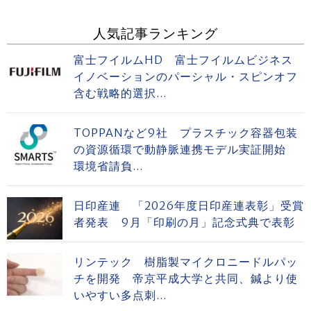
人気記事ランキング
富士フイルムHD 富士フイルムビジネス
イノベーションのパーシャル・スピンオフ
含む戦略的選択...
TOPPANなど9社 プラスチック容器包装
の資源循環で動静脈連携モデル実証開始
環境省請負...
日印産連 「2026年度日印産連表彰」受賞
者発表 9月「印刷の月」記念式典で表彰
リンテック 樹脂製マイクロニードルパッ
チを開発 帝京平成大学と共同、鍼より使
いやすい多点刺...