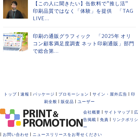
【この人に聞きたい】缶飲料で”推し活”
印刷品質ではなく「体験」を提供 「TAG
LIVE...
印刷の通販グラフィック 「2025年 オリ
コン顧客満足度調査 ネット印刷通販」部門
で総合第...
トップ
|
速報
|
パッケージ
|
プロモーション
|
サイン・屋外広告
|
印
刷全般
|
販促品
|
ユーザー
会社概要
|
サイトマップ
|
広
告掲載
|
免責
|
リンクポリシ
ー
|
お問い合わせ
|
ニュースリリースをお寄せください