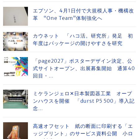
エプソン、4月1日付で大規模人事・機構改
革 “One Team”体制強化へ
カウネット 「ハコ活。研究所」発足 初
年度はパッケージの開けやすさを研究
「page2027」ポスターデザイン決定、公
式サイトオープン、出展募集開始 通算40
回目・...
ミケランジェロ✕日本製図器工業 オープ
ンハウスを開催 「durst P5 500」導入記
念...
高速オフセット 紙の断面に印刷する「エ
ッジプリント」のサービス資料公開 小ロ