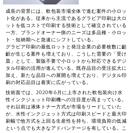
成長の背景には、軟包装市場全体で進む案件の小ロッ
ト化がある。従来から主流であるグラビア印刷は大ロ
ットを低コストで印刷する技術として確立されている
一方、ブランドオーナー側のニーズは多品種・小ロッ
ト・短納期へと急速にシフトしている。
グラビア印刷の最低ロットと発注企業の必要枚数に齟
齬が生じる案件も増えており、こうした需要の「受け
皿」として、製版不要で小ロットから対応できるデジ
タル印刷の活用が進んでいる。既存品目の受注拡大に
加え、新たな品目への展開も増えており、デジタル印
刷の対応品目は着実に広がっている。
技術面では、2020年6月に上市された軟包装向け水
性インクジェット印刷機への注目度が高まっている。
それ以前は液体トナー方式が市場をリードしていた
が、水性インクジェット方式は印刷スピードと最大印
刷幅で他方式を上回る生産性を持ち、環境負荷の低減
という点でも大きなアドバンテージを有している。こ