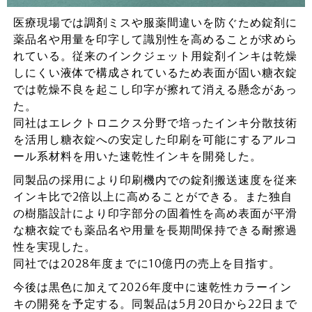
医療現場では調剤ミスや服薬間違いを防ぐため錠剤に
薬品名や用量を印字して識別性を高めることが求めら
れている。従来のインクジェット用錠剤インキは乾燥
しにくい液体で構成されているため表面が固い糖衣錠
では乾燥不良を起こし印字が擦れて消える懸念があっ
た。
同社はエレクトロニクス分野で培ったインキ分散技術
を活用し糖衣錠への安定した印刷を可能にするアルコ
ール系材料を用いた速乾性インキを開発した。
同製品の採用により印刷機内での錠剤搬送速度を従来
インキ比で2倍以上に高めることができる。また独自
の樹脂設計により印字部分の固着性を高め表面が平滑
な糖衣錠でも薬品名や用量を長期間保持できる耐擦過
性を実現した。
同社では2028年度までに10億円の売上を目指す。
今後は黒色に加えて2026年度中に速乾性カラーイン
キの開発を予定する。同製品は5月20日から22日まで