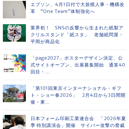
エプソン、4月1日付で大規模人事・機構改
革 “One Team”体制強化へ
業界初！ SNSの反響から生まれた紙製ア
クリルスタンド「紙スタ」 老舗紙問屋・
平岡が商品化
「page2027」ポスターデザイン決定、公
式サイトオープン、出展募集開始 通算40
回目・...
「第101回東京インターナショナル・ギフ
ト・ショー春2026」 2月4日から3日間開
催・東...
日本フォーム印刷工業連合会 「2026年夏
季 特別講演会」開催 サイバー攻撃の脅威