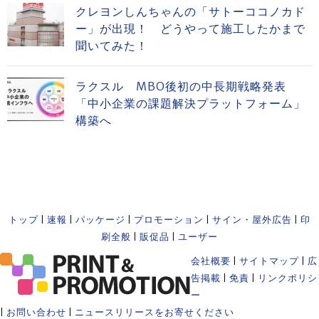
クレヨンしんちゃんの「サトーココノカド
ー」が出現！ どうやって施工したかまで
聞いてみた！
ラクスル MBO後初の中長期戦略発表
「中小企業の課題解決プラットフォーム」
構築へ
トップ
|
速報
|
パッケージ
|
プロモーション
|
サイン・屋外広告
|
印
刷全般
|
販促品
|
ユーザー
会社概要
|
サイトマップ
|
広
告掲載
|
免責
|
リンクポリシ
ー
|
お問い合わせ
|
ニュースリリースをお寄せください