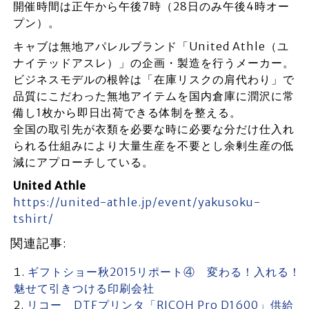
開催時間は正午から午後7時（28日のみ午後4時オー
プン）。
キャブは無地アパレルブランド「United Athle（ユ
ナイテッドアスレ）」の企画・製造を行うメーカー。
ビジネスモデルの根幹は「在庫リスクの肩代わり」で
品質にこだわった無地アイテムを国内倉庫に潤沢に常
備し1枚から即日出荷できる体制を整える。
全国の取引先が衣類を必要な時に必要な分だけ仕入れ
られる仕組みにより大量生産を不要とし余剰生産の低
減にアプローチしている。
United Athle
https://united-athle.jp/event/yakusoku-
tshirt/
関連記事:
ギフトショー秋2015リポート④ 変わる！入れる！
魅せて引きつける印刷会社
リコー DTFプリンタ「RICOH Pro D1600」供給