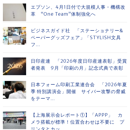
エプソン、4月1日付で大規模人事・機構改
革 “One Team”体制強化へ
ビジネスガイド社 「ステーショナリー&
ペーパーグッズフェア」「STYLISH文具
フ...
日印産連 「2026年度日印産連表彰」受賞
者発表 9月「印刷の月」記念式典で表彰
日本フォーム印刷工業連合会 「2026年夏
季 特別講演会」開催 サイバー攻撃の脅威
をテーマ...
【上海展示会レポート①】「APPP」 カ
メラ搭載が標準！位置合わせは不要に プ
リンタとカッ...