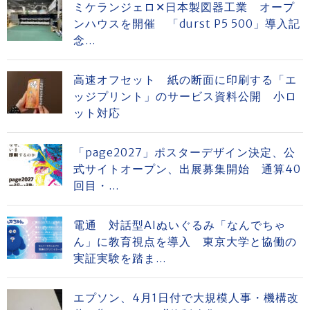
ミケランジェロ✕日本製図器工業 オープ
ンハウスを開催 「durst P5 500」導入記
念...
高速オフセット 紙の断面に印刷する「エ
ッジプリント」のサービス資料公開 小ロ
ット対応
「page2027」ポスターデザイン決定、公
式サイトオープン、出展募集開始 通算40
回目・...
電通 対話型AIぬいぐるみ「なんでちゃ
ん」に教育視点を導入 東京大学と協働の
実証実験を踏ま...
エプソン、4月1日付で大規模人事・機構改