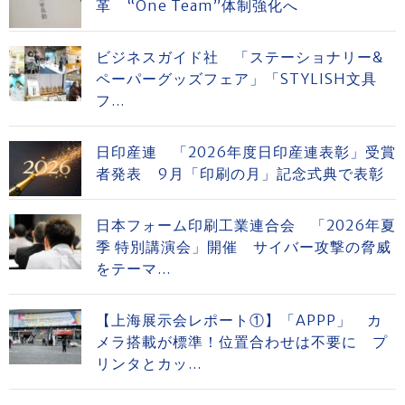
革 “One Team”体制強化へ
ビジネスガイド社 「ステーショナリー&
ペーパーグッズフェア」「STYLISH文具
フ...
日印産連 「2026年度日印産連表彰」受賞
者発表 9月「印刷の月」記念式典で表彰
日本フォーム印刷工業連合会 「2026年夏
季 特別講演会」開催 サイバー攻撃の脅威
をテーマ...
【上海展示会レポート①】「APPP」 カ
メラ搭載が標準！位置合わせは不要に プ
リンタとカッ...