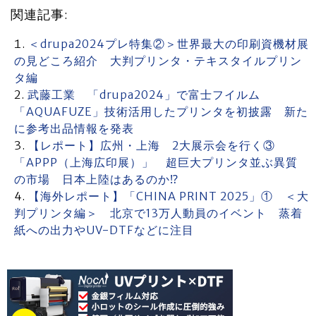
関連記事:
＜drupa2024プレ特集②＞世界最大の印刷資機材展
の見どころ紹介 大判プリンタ・テキスタイルプリン
タ編
武藤工業 「drupa2024」で富士フイルム
「AQUAFUZE」技術活用したプリンタを初披露 新た
に参考出品情報を発表
【レポート】広州・上海 2大展示会を行く③
「APPP（上海広印展）」 超巨大プリンタ並ぶ異質
の市場 日本上陸はあるのか⁉
【海外レポート】「CHINA PRINT 2025」① ＜大
判プリンタ編＞ 北京で13万人動員のイベント 蒸着
紙への出力やUV-DTFなどに注目