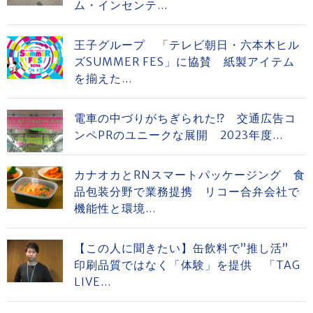
ム・インセンテ...
王子グループ 「テレビ朝日・六本木ヒル
ズSUMMER FES」に協賛 紙製アイテム
を揃えた...
電車の中づりがちぎられた⁉ 交通広告コ
ンペPRのユニークな展開 2023年度...
カナオカとRNスマートパッケージング 食
品包装分野で業務提携 リコー合弁会社で
機能性と環境...
【この人に聞きたい】缶飲料で”推し活”
印刷品質ではなく「体験」を提供 「TAG
LIVE...