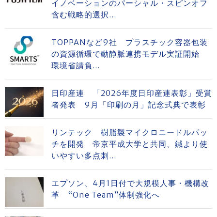
イノベーションのパーシャル・スピンオフ
含む戦略的選択...
TOPPANなど9社 プラスチック容器包装
の資源循環で動静脈連携モデル実証開始
環境省請負...
日印産連 「2026年度日印産連表彰」受賞
者発表 9月「印刷の月」記念式典で表彰
リンテック 樹脂製マイクロニードルパッ
チを開発 帝京平成大学と共同、鍼より使
いやすい多点刺...
エプソン、4月1日付で大規模人事・機構改
革 “One Team”体制強化へ