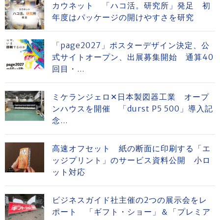
カウネット 「ハコ活。研究所」発足 初
年度はパッケージの開けやすさを研究
「page2027」ポスターデザイン決定、公
式サイトオープン、出展募集開始 通算40
回目・...
ミケランジェロ✕日本製図器工業 オープ
ンハウスを開催 「durst P5 500」導入記
念...
高速オフセット 紙の断面に印刷する「エ
ッジプリント」のサービス資料公開 小ロ
ット対応
ビジネスガイド社主催の2つの展示会をレ
ポート 「ギフト・ショー」＆「プレミア