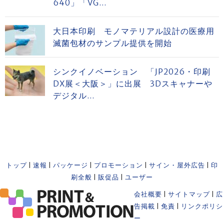
640」「VG...
大日本印刷 モノマテリアル設計の医療用
滅菌包材のサンプル提供を開始
シンクイノベーション 「JP2026・印刷
DX展＜大阪＞」に出展 3Dスキャナーや
デジタル...
トップ
|
速報
|
パッケージ
|
プロモーション
|
サイン・屋外広告
|
印
刷全般
|
販促品
|
ユーザー
会社概要
|
サイトマップ
|
広
告掲載
|
免責
|
リンクポリシ
ー