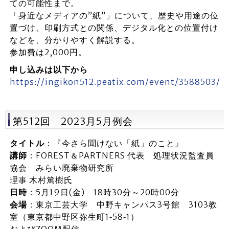
ての可能性まで。
「身近なメディアの”紙”」について、歴史や用途の位
置づけ、印刷方式との関係、デジタル化との位置付け
などを、分かりやすく解説する。
参加費は2,000円。
申し込みは以下から
https://ingikon512.peatix.com/event/3588503/
第512回 2023月5月例会
タイトル
：『今さら聞けない「紙」のこと』
講師
：FOREST＆PARTNERS 代表 処理状況監査員
協会 みらい廃棄物研究所
理事 木村篤樹氏
日時
：5月19日(金) 18時30分～20時00分
会場
：東京工芸大学 中野キャンパス3号館 3103教
室（東京都中野区弥生町1‐58‐1）