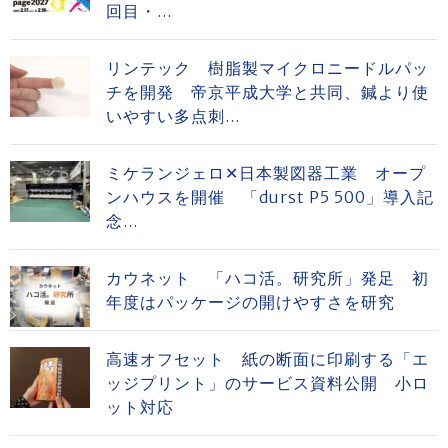
回目・...
リンテック 樹脂製マイクロニードルパッ
チを開発 帝京平成大学と共同、鍼より使
いやすい多点刺...
ミケランジェロ✕日本製図器工業 オープ
ンハウスを開催 「durst P5 500」導入記
念...
カウネット 「ハコ活。研究所」発足 初
年度はパッケージの開けやすさを研究
高速オフセット 紙の断面に印刷する「エ
ッジプリント」のサービス資料公開 小ロ
ット対応