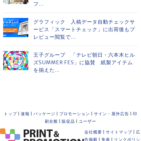
フ...
グラフィック 入稿データ自動チェックサ
ービス「スマートチェック」に出荷後もプ
レビュー閲覧で...
王子グループ 「テレビ朝日・六本木ヒル
ズSUMMER FES」に協賛 紙製アイテム
を揃えた...
トップ
|
速報
|
パッケージ
|
プロモーション
|
サイン・屋外広告
|
印
刷全般
|
販促品
|
ユーザー
会社概要
|
サイトマップ
|
広
告掲載
|
免責
|
リンクポリシ