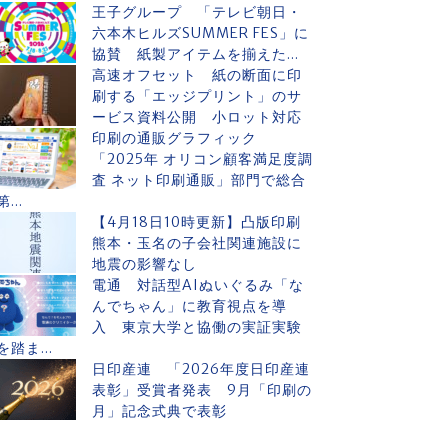
王子グループ 「テレビ朝日・
六本木ヒルズSUMMER FES」に
協賛 紙製アイテムを揃えた...
高速オフセット 紙の断面に印
刷する「エッジプリント」のサ
ービス資料公開 小ロット対応
印刷の通販グラフィック
「2025年 オリコン顧客満足度調
査 ネット印刷通販」部門で総合
第...
【4月18日10時更新】凸版印刷
熊本・玉名の子会社関連施設に
地震の影響なし
電通 対話型AIぬいぐるみ「な
んでちゃん」に教育視点を導
入 東京大学と協働の実証実験
を踏ま...
日印産連 「2026年度日印産連
表彰」受賞者発表 9月「印刷の
月」記念式典で表彰