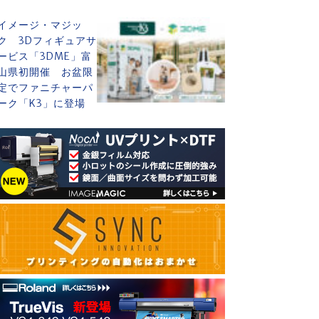
イメージ・マジッ
ク 3Dフィギュアサ
ービス「3DME」富
山県初開催 お盆限
定でファニチャーパ
ーク「K3」に登場