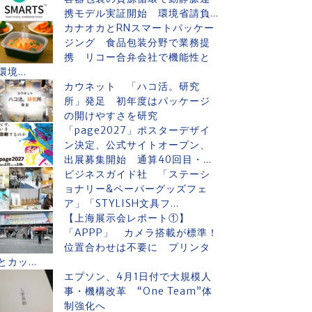
携モデル実証開始 環境省請負...
カナオカとRNスマートパッケー
ジング 食品包装分野で業務提
携 リコー合弁会社で機能性と
環境...
カウネット 「ハコ活。研究
所」発足 初年度はパッケージ
の開けやすさを研究
「page2027」ポスターデザイ
ン決定、公式サイトオープン、
出展募集開始 通算40回目・...
ビジネスガイド社 「ステーシ
ョナリー&ペーパーグッズフェ
ア」「STYLISH文具フ...
【上海展示会レポート①】
「APPP」 カメラ搭載が標準！
位置合わせは不要に プリンタ
とカッ...
エプソン、4月1日付で大規模人
事・機構改革 “One Team”体
制強化へ