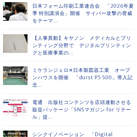
日本フォーム印刷工業連合会 「2026年夏
季 特別講演会」開催 サイバー攻撃の脅威
をテーマ...
【人事異動】キヤノン メディカルとプリ
ンティング分野で デジタルプリンティン
グと医療事業の...
ミケランジェロ✕日本製図器工業 オープ
ンハウスを開催 「durst P5 500」導入記
念...
電通 出版社コンテンツを店頭連動させる
販促パッケージ「SNSマガジン for リテー
ル」提...
シンクイノベーション 「Digital