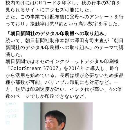
校内向けにはQRコードを印字し、秋の行事の写真を
見られるサイトにアクセス可能にした。
また、この事業では配布後に父母へのアンケートを行
っており、接触率は約9割という高い数字を示した。
「朝日新聞社のデジタル印刷機への取り組み」
続いて、朝日新聞社制作本部の澤田有司主査が「朝日
新聞社のデジタル印刷機への取り組み」のテーマで講
演した。
朝日新聞ではオセのインクジェットデジタル印刷機
「ColorStream 3700Z」を2014年に導入し、昨年
から活用を始めている。長所は版が必要ないため多品
種小部数が可能、バリアブル印刷にも対応など。一
方、短所は印刷速度が遅い、インク代が高い、4の倍
数のページでしか印刷できないなど。