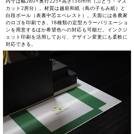
内寸は幅280×奥行225×高さ136mm（ぶどう・マス
カット2房分）。材質は越前和紙（鳥の子もみ紙）と
白段ボール（表裏中芯エベレスト）。天面には各農家
のロゴを印刷でき、18種類の定型カラーバリエーショ
ンを用意するほか希望色への対応も可能だ。インクジ
ェット印刷を活用しており、デザイン変更にも柔軟に
対応できる。