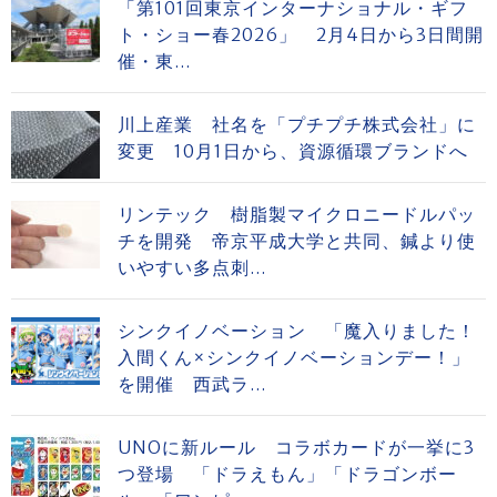
「第101回東京インターナショナル・ギフ
ト・ショー春2026」 2月4日から3日間開
催・東...
川上産業 社名を「プチプチ株式会社」に
変更 10月1日から、資源循環ブランドへ
リンテック 樹脂製マイクロニードルパッ
チを開発 帝京平成大学と共同、鍼より使
いやすい多点刺...
シンクイノベーション 「魔入りました！
入間くん×シンクイノベーションデー！」
を開催 西武ラ...
UNOに新ルール コラボカードが一挙に3
つ登場 「ドラえもん」「ドラゴンボー