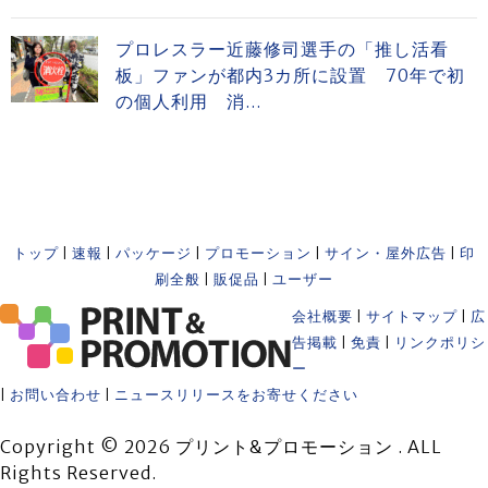
プロレスラー近藤修司選手の「推し活看
板」ファンが都内3カ所に設置 70年で初
の個人利用 消...
トップ
|
速報
|
パッケージ
|
プロモーション
|
サイン・屋外広告
|
印
刷全般
|
販促品
|
ユーザー
会社概要
|
サイトマップ
|
広
告掲載
|
免責
|
リンクポリシ
ー
|
お問い合わせ
|
ニュースリリースをお寄せください
Copyright © 2026 プリント&プロモーション . ALL
Rights Reserved.