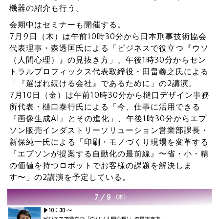
機器の紹介も行う。
会期中はセミナーも開催する。
7月9日（木）は午前10時30分から日本刑事技術協会
代表理事・森透匡氏による「ビジネスで役立つ『ウソ
（人間心理）』の見抜き方」、午後1時30分からセン
トラルプロフィックス代表取締役・田畠義之氏による
「『選ばれ続ける会社』であるために」の2講演。
7月10日（金）は午前10時30分から樋口デザイン事務
所代表・樋口泰行氏による「今、仕事に活用できる
『画像生成AI』とその進化」、午後1時30分からエプ
ソン販売インダストリーソリューション営業部課長・
新保純一氏による「印刷・モノづくり現場を変革する
『エプソンが提案する自動化の最前線』〜省・小・精
の価値を持つロボットでお客様の課題を解決しま
す〜」の2講演を予定している。