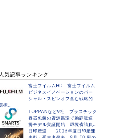
人気記事ランキング
富士フイルムHD 富士フイルム
ビジネスイノベーションのパー
シャル・スピンオフ含む戦略的
選択...
TOPPANなど9社 プラスチック
容器包装の資源循環で動静脈連
携モデル実証開始 環境省請負...
日印産連 「2026年度日印産連
表彰」受賞者発表 9月「印刷の