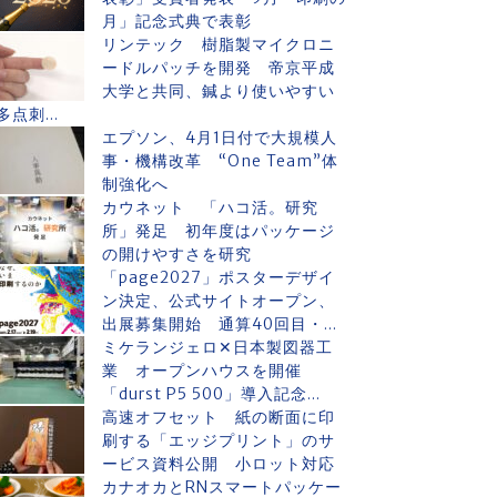
月」記念式典で表彰
リンテック 樹脂製マイクロニ
ードルパッチを開発 帝京平成
大学と共同、鍼より使いやすい
多点刺...
エプソン、4月1日付で大規模人
事・機構改革 “One Team”体
制強化へ
カウネット 「ハコ活。研究
所」発足 初年度はパッケージ
の開けやすさを研究
「page2027」ポスターデザイ
ン決定、公式サイトオープン、
出展募集開始 通算40回目・...
ミケランジェロ✕日本製図器工
業 オープンハウスを開催
「durst P5 500」導入記念...
高速オフセット 紙の断面に印
刷する「エッジプリント」のサ
ービス資料公開 小ロット対応
カナオカとRNスマートパッケー