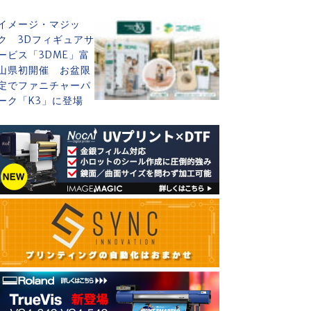
イメージ・マジッ
ク 3Dフィギュアサ
ービス「3DME」富
山県初開催 お盆限
定でファニチャーパ
ーク「K3」に登場