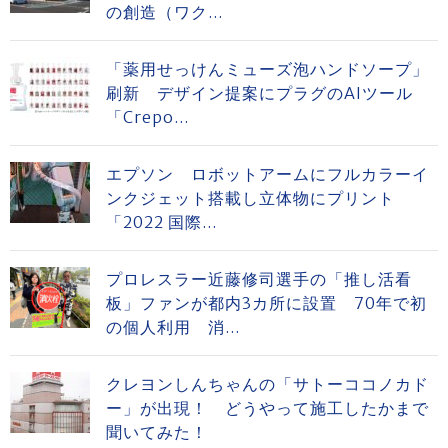
の創造（ワク...
「薬用せっけんミューズ泡ハンドソープ」
刷新 デザイン提案にプラグのAIツール
「Crepo...
エプソン ロボットアームにフルカラーイ
ンクジェット搭載し立体物にプリント
「2022 国際...
プロレスラー近藤修司選手の「推し活看
板」ファンが都内3カ所に設置 70年で初
の個人利用 消...
クレヨンしんちゃんの「サトーココノカド
ー」が出現！ どうやって施工したかまで
聞いてみた！