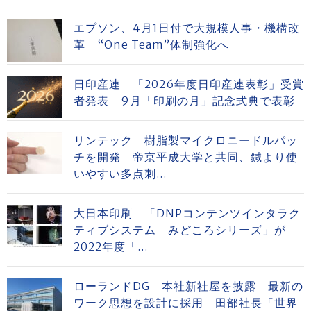
エプソン、4月1日付で大規模人事・機構改
革 “One Team”体制強化へ
日印産連 「2026年度日印産連表彰」受賞
者発表 9月「印刷の月」記念式典で表彰
リンテック 樹脂製マイクロニードルパッ
チを開発 帝京平成大学と共同、鍼より使
いやすい多点刺...
大日本印刷 「DNPコンテンツインタラク
ティブシステム みどころシリーズ」が
2022年度「...
ローランドDG 本社新社屋を披露 最新の
ワーク思想を設計に採用 田部社長「世界