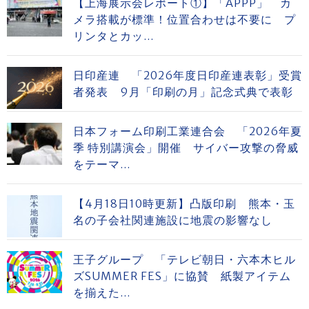
【上海展示会レポート①】「APPP」 カ
メラ搭載が標準！位置合わせは不要に プ
リンタとカッ...
日印産連 「2026年度日印産連表彰」受賞
者発表 9月「印刷の月」記念式典で表彰
日本フォーム印刷工業連合会 「2026年夏
季 特別講演会」開催 サイバー攻撃の脅威
をテーマ...
【4月18日10時更新】凸版印刷 熊本・玉
名の子会社関連施設に地震の影響なし
王子グループ 「テレビ朝日・六本木ヒル
ズSUMMER FES」に協賛 紙製アイテム
を揃えた...