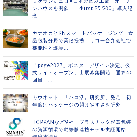
ミケランジェロ✕日本製図器工業 オープ
ンハウスを開催 「durst P5 500」導入記
念...
カナオカとRNスマートパッケージング 食
品包装分野で業務提携 リコー合弁会社で
機能性と環境...
「page2027」ポスターデザイン決定、公
式サイトオープン、出展募集開始 通算40
回目・...
カウネット 「ハコ活。研究所」発足 初
年度はパッケージの開けやすさを研究
TOPPANなど9社 プラスチック容器包装
の資源循環で動静脈連携モデル実証開始
環境省請負...